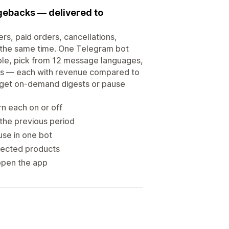
rgebacks — delivered to
rs, paid orders, cancellations,
t the same time. One Telegram bot
able, pick from 12 message languages,
days — each with revenue compared to
 get on-demand digests or pause
rn each on or off
the previous period
se in one bot
ffected products
open the app