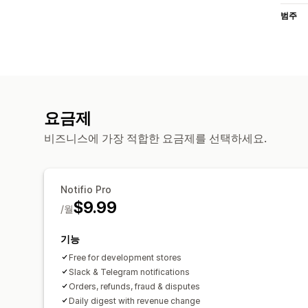
범주
요금제
비즈니스에 가장 적합한 요금제를 선택하세요.
Notifio Pro
$9.99
/월
기능
Free for development stores
Slack & Telegram notifications
Orders, refunds, fraud & disputes
Daily digest with revenue change