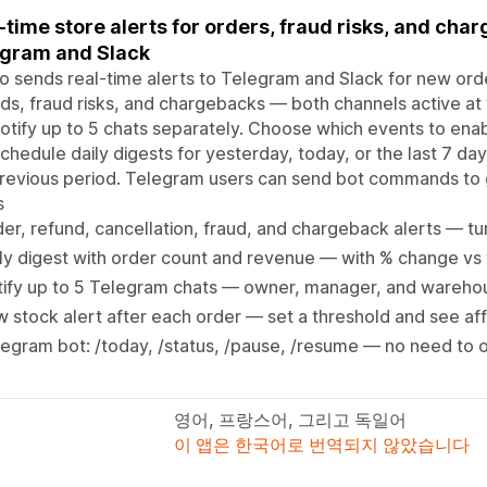
-time store alerts for orders, fraud risks, and cha
gram and Slack
io sends real-time alerts to Telegram and Slack for new orde
ds, fraud risks, and chargebacks — both channels active a
otify up to 5 chats separately. Choose which events to en
chedule daily digests for yesterday, today, or the last 7 
previous period. Telegram users can send bot commands to
s
er, refund, cancellation, fraud, and chargeback alerts — tu
ly digest with order count and revenue — with % change vs 
ify up to 5 Telegram chats — owner, manager, and warehou
 stock alert after each order — set a threshold and see a
egram bot: /today, /status, /pause, /resume — no need to 
영어, 프랑스어, 그리고 독일어
이 앱은 한국어로 번역되지 않았습니다