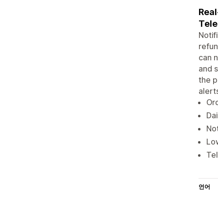
Real
Tele
Notif
refun
can n
and s
the 
alert
Ord
Dai
Not
Low
Tel
언어