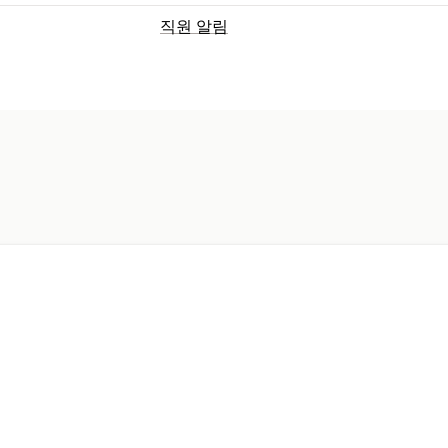
직원 알림
알림 유형
주문 생성
주문 취소
환불
사기 알림
맞춤 설정
알림 규칙
일괄 알림
일정
멀티채널