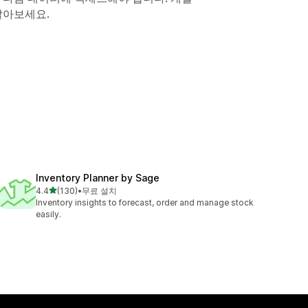
알아보세요.
Inventory Planner by Sage
별 5개 중
4.4
(130)
•
무료 설치
총 리뷰 130개
Inventory insights to forecast, order and manage stock
easily.