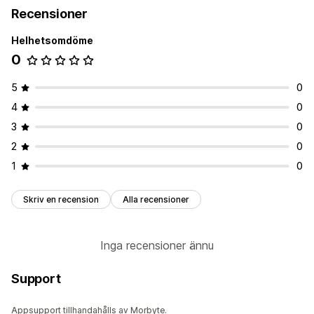
Recensioner
Helhetsomdöme
0
5
0
4
0
3
0
2
0
1
0
Skriv en recension
Alla recensioner
Inga recensioner ännu
Support
Appsupport tillhandahålls av Morbyte.