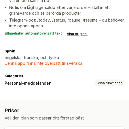
via en och samma bot
Notis om lågt lagersaldo efter varje order – ställ in ett
gränsvärde och se berörda produkter
Telegram-bot: /today, /status, /pause, /resume – du behöver
inte öppna appen
Innehåller automatöversatt text
Visa original
Språk
engelska, franska, och tyska
Denna app finns inte översatt till svenska
Kategorier
Personal-meddelanden
Visa funktioner
Aviseringstyper
Orderskapande
Avbeställningar
Återbetalningar
Priser
Bedrägeriaviseringar
Lageraviseringar
Personalaviseringar
Välj den plan som passar ditt företag bäst.
Anpassning