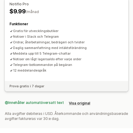
Aviseringsregler
Batch-aviseringar
Schemaläggning
Notifio Pro
Flera kanaler
$9.99
/månad
Funktioner
Gratis för utvecklingsbutiker
Notiser i Slack och Telegram
Ordrar, återbetalningar, bedrägeri och tvister
Daglig sammanfattning med intäktsförändring
Meddela upp till 5 Telegram-chattar
Notiser om lågt lagersaldo efter varje order
Telegram-botkommandon på begäran
12 meddelandespråk
Prova gratis i 7 dagar
Innehåller automatöversatt text
Visa original
Alla avgifter debiteras i USD. Återkommande och användningsbaserade
avgifter faktureras var 30:e dag.