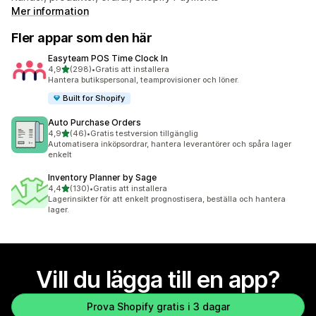
Mer information
Fler appar som den här
Easyteam POS Time Clock In
av 5 stjärnor
4,9
(298)
•
Gratis att installera
298 recensioner totalt
Hantera butikspersonal, teamprovisioner och löner.
Built for Shopify
Auto Purchase Orders
av 5 stjärnor
4,9
(46)
•
Gratis testversion tillgänglig
46 recensioner totalt
Automatisera inköpsordrar, hantera leverantörer och spåra lager
enkelt
Inventory Planner by Sage
av 5 stjärnor
4,4
(130)
•
Gratis att installera
130 recensioner totalt
Lagerinsikter för att enkelt prognostisera, beställa och hantera
lager.
Vill du lägga till en app?
Prova Shopify gratis i 3 dagar