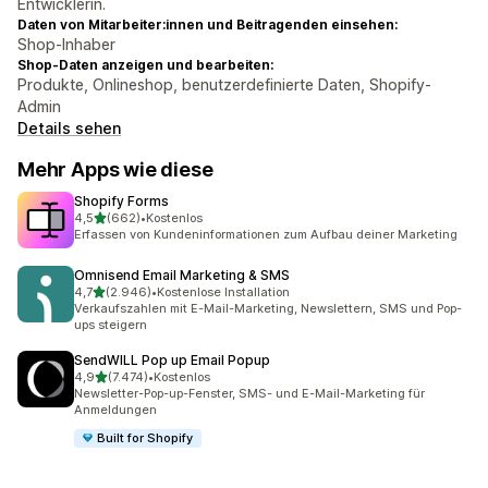
Entwicklerin.
Daten von Mitarbeiter:innen und Beitragenden einsehen:
Shop-Inhaber
Shop-Daten anzeigen und bearbeiten:
Produkte, Onlineshop, benutzerdefinierte Daten, Shopify-
Admin
Details sehen
Mehr Apps wie diese
Shopify Forms
von 5 Sternen
4,5
(662)
•
Kostenlos
662 Rezensionen insgesamt
Erfassen von Kundeninformationen zum Aufbau deiner Marketing
Omnisend Email Marketing & SMS
von 5 Sternen
4,7
(2.946)
•
Kostenlose Installation
2946 Rezensionen insgesamt
Verkaufszahlen mit E-Mail-Marketing, Newslettern, SMS und Pop-
ups steigern
SendWILL Pop up Email Popup
von 5 Sternen
4,9
(7.474)
•
Kostenlos
7474 Rezensionen insgesamt
Newsletter-Pop-up-Fenster, SMS- und E-Mail-Marketing für
Anmeldungen
Built for Shopify