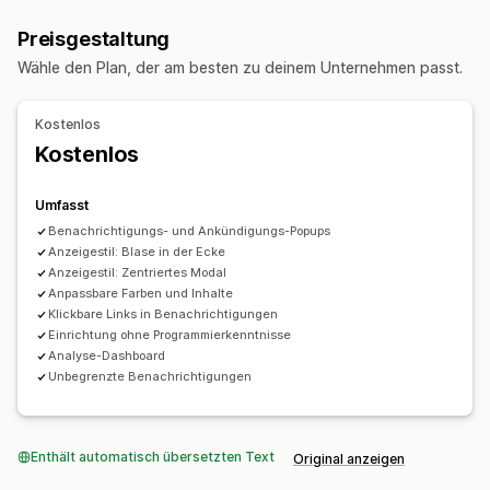
Newsletter
Banner
Ankündigungen
Warn-Popups
Preisgestaltung
Individuelle Popups
Wähle den Plan, der am besten zu deinem Unternehmen passt.
Popups verwalten
Editor-Tool
Vorlagen
Benutzerdefinierte Schriftarten
Kostenlos
Trigger und Regeln
Automatisierungen
Targeting
Kostenlos
Analysen
Tracking
Umfasst
Benachrichtigungs- und Ankündigungs-Popups
Anzeigestil: Blase in der Ecke
Anzeigestil: Zentriertes Modal
Anpassbare Farben und Inhalte
Klickbare Links in Benachrichtigungen
Einrichtung ohne Programmierkenntnisse
Analyse-Dashboard
Unbegrenzte Benachrichtigungen
Enthält automatisch übersetzten Text
Original anzeigen