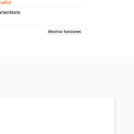
spañol
tentions
Mostrar funciones
as emergentes de advertencia
entes personalizadas
es
Segmentación