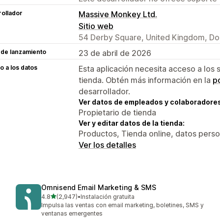
ollador
Massive Monkey Ltd.
Sitio web
54 Derby Square, United Kingdom, Dou
 de lanzamiento
23 de abril de 2026
 a los datos
Esta aplicación necesita acceso a los 
tienda. Obtén más información en la
po
desarrollador.
Ver datos de empleados y colaboradore
Propietario de tienda
Ver y editar datos de la tienda:
Productos, Tienda online, datos perso
Ver los detalles
Omnisend Email Marketing & SMS
de 5 estrellas
4.8
(2,947)
•
Instalación gratuita
2947 reseñas en total
Impulsa las ventas con email marketing, boletines, SMS y
ventanas emergentes