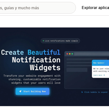
Explorar aplic
ía de imágenes destacadas