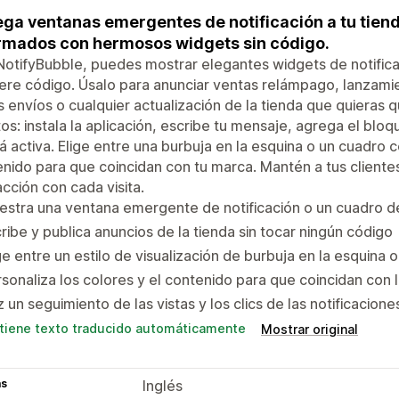
ga ventanas emergentes de notificación a tu tiend
rmados con hermosos widgets sin código.
otifyBubble, puedes mostrar elegantes widgets de notificac
ere código. Úsalo para anunciar ventas relámpago, lanzami
s envíos o cualquier actualización de la tienda que quieras q
os: instala la aplicación, escribe tu mensaje, agrega el bloqu
á activa. Elige entre una burbuja en la esquina o un cuadro c
nido para que coincidan con tu marca. Mantén a tus client
acción con cada visita.
stra una ventana emergente de notificación o un cuadro de
ribe y publica anuncios de la tienda sin tocar ningún código
ge entre un estilo de visualización de burbuja en la esquina
sonaliza los colores y el contenido para que coincidan con 
 un seguimiento de las vistas y los clics de las notificacion
tiene texto traducido automáticamente
Mostrar original
as
Inglés