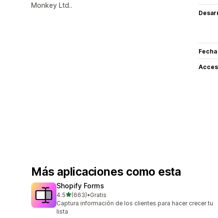
Monkey Ltd..
Desarr
Fecha
Acceso
Más aplicaciones como esta
Shopify Forms
de 5 estrellas
4.5
(663)
•
Gratis
663 reseñas en total
Captura información de los clientes para hacer crecer tu
lista