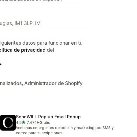
glas, IM1 3LP, IM
siguientes datos para funcionar en tu
lítica de privacidad
del
s:
nalizados, Administrador de Shopify
SendWILL Pop up Email Popup
de 5 estrellas
4.9
(7,474)
•
Gratis
7474 reseñas en total
Ventanas emergentes de boletín y marketing por SMS y
correo para suscripciones