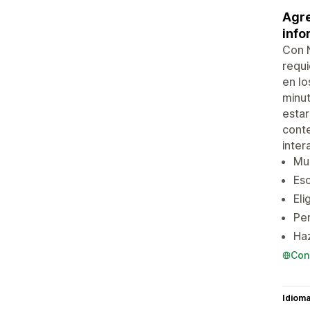
Agre
info
Con N
requi
en lo
minut
estar
conte
inter
Mue
Esc
Eli
Per
Haz
Con
Idiom