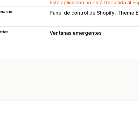
Esta aplicación no está traducida al E
ona con
Panel de control de Shopify
Theme Ex
orías
Ventanas emergentes
Tipos de ventanas emergentes
Boletines
Banners
Anuncios
Ventan
Ventanas emergentes personalizadas
Ventanas emergentes de gestión
Herramienta de edición
Plantillas
Fu
Activadores y reglas
Automatizacion
Informes y estadísticas
Seguimiento