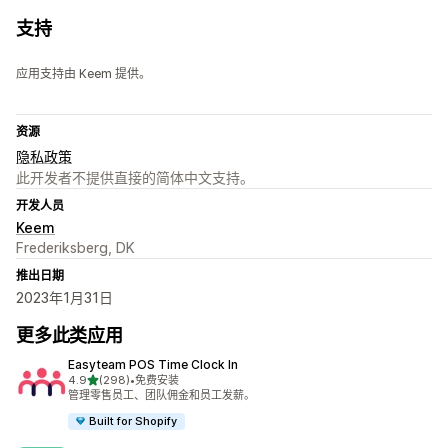
支持
应用支持由 Keem 提供。
资源
隐私政策
此开发者不提供直接的简体中文支持。
开发人员
Keem
Frederiksberg, DK
推出日期
2023年1月31日
更多此类应用
Easyteam POS Time Clock In
星（满分 5 星）
4.9
(298)
•
免费安装
总共 298 条评论
管理零售员工、团队佣金和员工发薪。
Built for Shopify