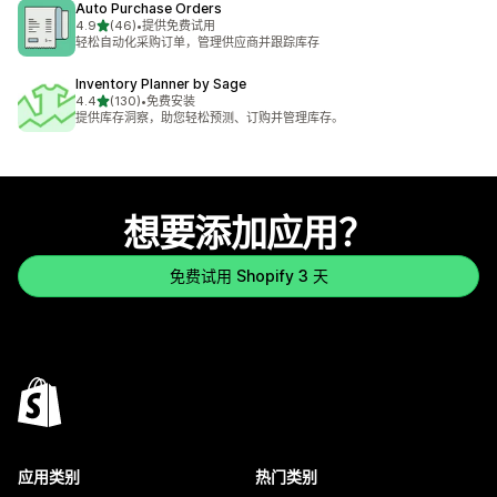
Auto Purchase Orders
星（满分 5 星）
4.9
(46)
•
提供免费试用
总共 46 条评论
轻松自动化采购订单，管理供应商并跟踪库存
Inventory Planner by Sage
星（满分 5 星）
4.4
(130)
•
免费安装
总共 130 条评论
提供库存洞察，助您轻松预测、订购并管理库存。
想要添加应用？
免费试用 Shopify 3 天
应用类别
热门类别