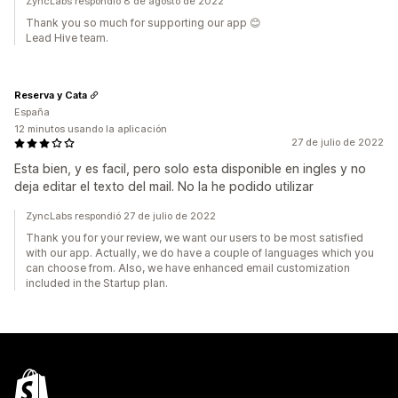
ZyncLabs respondió 8 de agosto de 2022
Thank you so much for supporting our app 😊
Lead Hive team.
Reserva y Cata
España
12 minutos usando la aplicación
27 de julio de 2022
Esta bien, y es facil, pero solo esta disponible en ingles y no
deja editar el texto del mail. No la he podido utilizar
ZyncLabs respondió 27 de julio de 2022
Thank you for your review, we want our users to be most satisfied
with our app. Actually, we do have a couple of languages which you
can choose from. Also, we have enhanced email customization
included in the Startup plan.