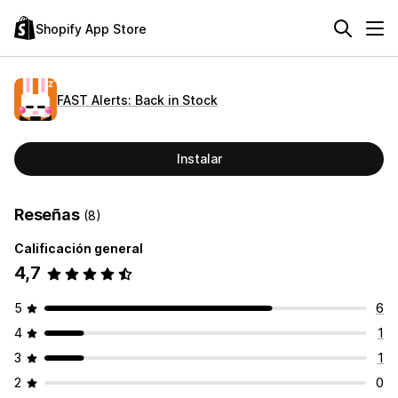
Shopify App Store
FAST Alerts: Back in Stock
Instalar
Reseñas
(8)
Calificación general
4,7
5
6
4
1
3
1
2
0