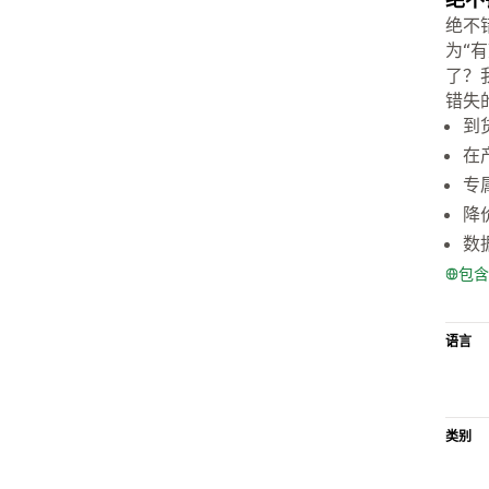
绝不
为“
了？
错失
到
在
专
降
数
包含
语言
类别