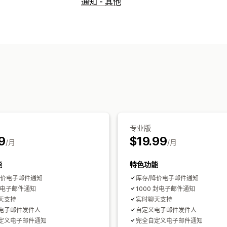
宣传活动类型
通知 - 其他
减价电子邮件
产品到货电子邮件
赢回
管理宣传活动
编辑器工具
模板
电子邮件域名
触发器
专业版
9
$19.99
/月
/月
能
特色功能
降价电子邮件通知
库存/降价电子邮件通知
 封电子邮件通知
1000 封电子邮件通知
天支持
实时聊天支持
电子邮件发件人
自定义电子邮件发件人
定义电子邮件通知
完全自定义电子邮件通知