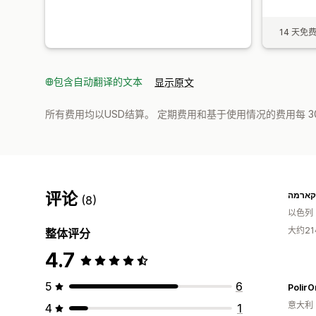
14 天免
包含自动翻译的文本
显示原文
所有费用均以USD结算。 定期费用和基于使用情况的费用每 3
评论
קארמה
(8)
以色列
大约2
整体评分
4.7
5
6
Polir
意大利
4
1