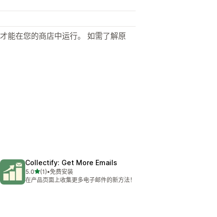
才能在您的商店中运行。 如需了解原
Collectify: Get More Emails
星（满分 5 星）
5.0
(1)
•
免费安装
总共 1 条评论
在产品页面上收集更多电子邮件的新方法！