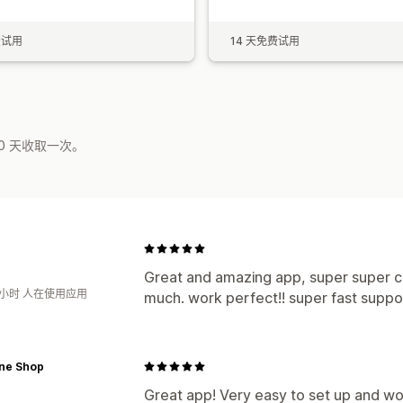
费试用
14 天免费试用
0 天收取一次。
Great and amazing app, super super c
1小时 人在使用应用
much. work perfect!! super fast suppo
One Shop
Great app! Very easy to set up and wo