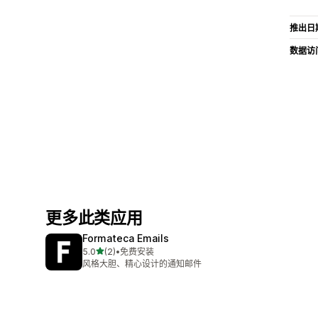
推出日
数据访
更多此类应用
Formateca Emails
星（满分 5 星）
5.0
(2)
•
免费安装
总共 2 条评论
风格大胆、精心设计的通知邮件