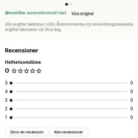
Innehåller automatöversatt text
Visa original
Alla avgifter debiteras i USD. Återkommande och användningsbaserade
avgifter faktureras var 30:e dag.
Recensioner
Helhetsomdöme
0
5
0
4
0
3
0
2
0
1
0
Skriv en recension
Alla recensioner