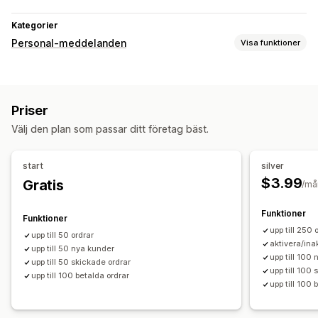
Kategorier
Personal-meddelanden
Visa funktioner
Aviseringstyper
Orderskapande
Leveransuppdateringar
Inköpsordrar
Priser
Kundaviseringar
Välj den plan som passar ditt företag bäst.
start
silver
$3.99
Gratis
/må
Funktioner
Funktioner
upp till 250 
upp till 50 ordrar
aktivera/inak
upp till 50 nya kunder
upp till 100
upp till 50 skickade ordrar
upp till 100
upp till 100 betalda ordrar
upp till 100 