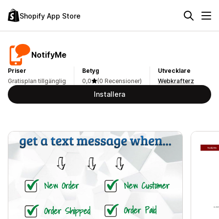
Shopify App Store
NotifyMe
Priser
Betyg
Utvecklare
Gratisplan tillgänglig
0,0
(0 Recensioner)
Webkrafterz
Installera