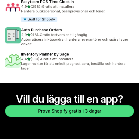
Easyteam POS Time Clock In
av 5 stjärnor
4,9
(298)
•
Gratis att installera
298 recensioner totalt
Hantera butikspersonal, teamprovisioner och löner.
Built for Shopify
Auto Purchase Orders
av 5 stjärnor
4,9
(46)
•
Gratis testversion tillgänglig
46 recensioner totalt
Automatisera inköpsordrar, hantera leverantörer och spåra lager
enkelt
Inventory Planner by Sage
av 5 stjärnor
4,4
(130)
•
Gratis att installera
130 recensioner totalt
Lagerinsikter för att enkelt prognostisera, beställa och hantera
lager.
Vill du lägga till en app?
Prova Shopify gratis i 3 dagar