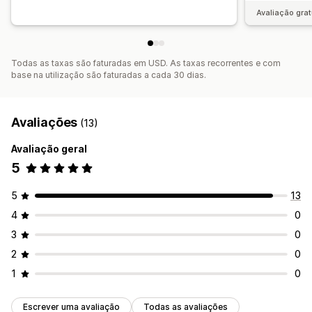
Avaliação grat
Todas as taxas são faturadas em USD. As taxas recorrentes e com
base na utilização são faturadas a cada 30 dias.
Avaliações
(13)
Avaliação geral
5
5
13
4
0
3
0
2
0
1
0
Escrever uma avaliação
Todas as avaliações