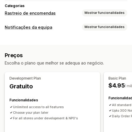
Categorias
Rastreio de encomendas
Mostrar funcionalidades
Rastreio
Notificações da equipa
Mostrar funcionalidades
Exportação de encomendas
Tipos de notificação
Notificações
Criação de encomendas
Alertas personalizados
Notificações em tempo real
Notificações personalizadas
Preços
Personalização
Automatizações
Escolha o plano que melhor se adequa ao negócio.
Regras de notificação
Development Plan
Basic Plan
$4.95
Gratuito
/ m
Funcionalida
Funcionalidades
All standard 
Unlimited access to all features
Upto 300 Not
Choose your plan later
Daily Order 
For all stores under development & NP0's