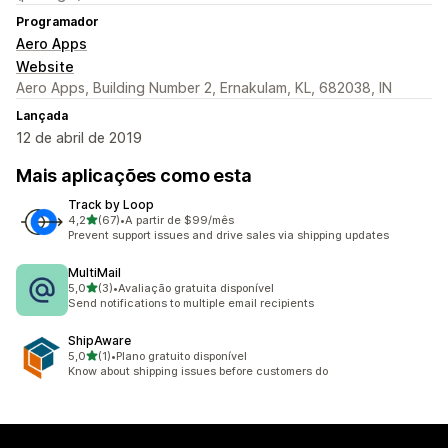
Programador
Aero Apps
Website
Aero Apps, Building Number 2, Ernakulam, KL, 682038, IN
Lançada
12 de abril de 2019
Mais aplicações como esta
Track by Loop
de 5 estrelas
4,2
(67)
•
A partir de $99/mês
67 total de avaliações
Prevent support issues and drive sales via shipping updates
MultiMail
de 5 estrelas
5,0
(3)
•
Avaliação gratuita disponível
3 total de avaliações
Send notifications to multiple email recipients
ShipAware
de 5 estrelas
5,0
(1)
•
Plano gratuito disponível
1 total de avaliações
Know about shipping issues before customers do