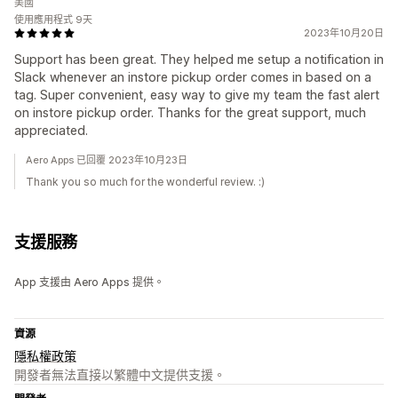
美國
使用應用程式 9天
2023年10月20日
Support has been great. They helped me setup a notification in
Slack whenever an instore pickup order comes in based on a
tag. Super convenient, easy way to give my team the fast alert
on instore pickup order. Thanks for the great support, much
appreciated.
Aero Apps 已回覆 2023年10月23日
Thank you so much for the wonderful review. :)
支援服務
App 支援由 Aero Apps 提供。
資源
隱私權政策
開發者無法直接以繁體中文提供支援。