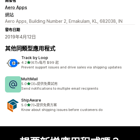
開發者
Aero Apps
網站
Aero Apps, Building Number 2, Ernakulam, KL, 682038, IN
發布日期
2019年4月12日
其他同類型應用程式
Track by Loop
滿分 5 顆星
4.2
(67)
•
每月 $99 起
共有 67 則評價
Prevent support issues and drive sales via shipping updates
MultiMail
滿分 5 顆星
5.0
(3)
•
提供免費試用
共有 3 則評價
Send notifications to multiple email recipients
ShipAware
滿分 5 顆星
5.0
(1)
•
提供免費方案
共有 1 則評價
Know about shipping issues before customers do