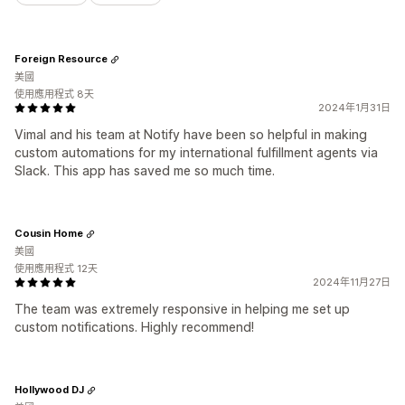
Foreign Resource
美國
使用應用程式 8天
2024年1月31日
Vimal and his team at Notify have been so helpful in making
custom automations for my international fulfillment agents via
Slack. This app has saved me so much time.
Cousin Home
美國
使用應用程式 12天
2024年11月27日
The team was extremely responsive in helping me set up
custom notifications. Highly recommend!
Hollywood DJ