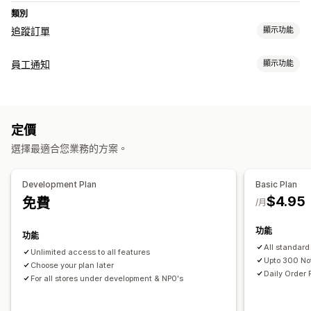
類別
追蹤訂單
顯示功能
追蹤
員工通知
顯示功能
訂單匯出
通知類型
通知
建立訂單
自訂提醒
即時通知
自訂通知
自動化
定價
自訂
選擇最適合您業務的方案。
通知規則
Development Plan
Basic Plan
$4.95
免費
/月
功能
功能
All standard 
Unlimited access to all features
Upto 300 Not
Choose your plan later
Daily Order 
For all stores under development & NP0's