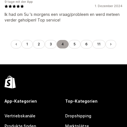
9 tage mit der App
1. Dezember 2024
Ik had om 5u 's morgens een vraag/probleem en werd meteen
verder geholpen! Top service!
1
2
3
4
5
6
11
App-Kategorien
Top-Kategorien
Vertriebskanäle
Dropshipping
Produkte finden
Marktplätze