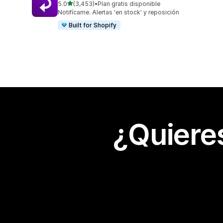
de 5 estrellas
5.0
(3,453)
•
Plan gratis disponible
3453 reseñas en total
Notifícame. Alertas 'en stock' y reposición
Built for Shopify
¿Quiere