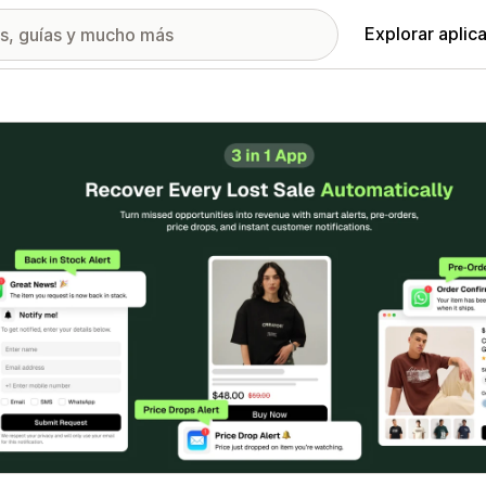
Explorar aplic
ía de imágenes destacadas