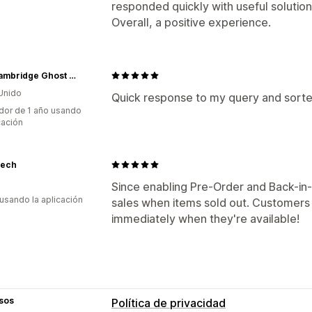
responded quickly with useful solution
Overall, a positive experience.
The Cambridge Ghost Company
Unido
Quick response to my query and sorted
dor de 1 año usando
cación
tech
Since enabling Pre-Order and Back-in-
 usando la aplicación
sales when items sold out. Customers 
immediately when they're available!
sos
Política de privacidad