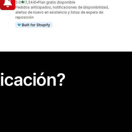
de 5 estrellas
5.0
(1,344)
•
Plan gratis disponible
1344 reseñas en total
Pedidos anticipados, notificaciones de disponibilidad,
alertas de nuevo en existencia y listas de espera de
reposición
Built for Shopify
icación?