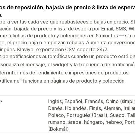
os de reposición, bajada de precio & lista de espe
.
era ventas cada vez que reabasteces o bajas un precio. St
ición, bajada de precio y lista de espera por Email, SMS, 
me a fichas de producto y colecciones en 5 minutos — sin c
e, el precio baja o empiezan rebajas. Aumenta conversiones
lingües. Klaviyo, exportación CSV, soporte 24/7.
ibe notificaciones automáticas cuando un producto esté di
sonaliza el mensaje, el widget y la frecuencia de notificació
én informes de rendimiento e impresiones de productos.
tifícame" funciona en páginas de producto y colección.
as
Inglés, Español, Francés, Chino (simpli
Danés, Holandés, Finés, Alemán, Ital
Polaco, Portugués (Brasil), Sueco, Tai
rumano, árabe, húngaro, hebreo, Port
(Bokmål)