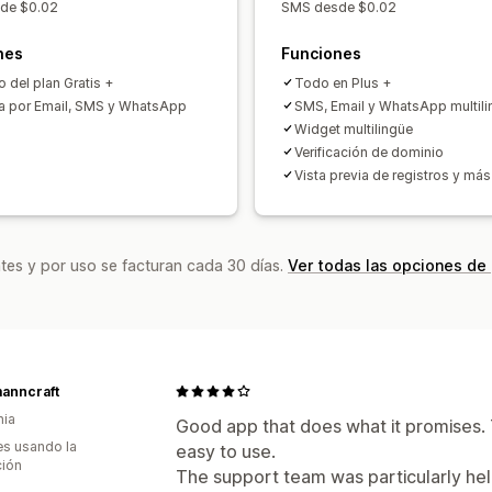
de $0.02
SMS desde $0.02
nes
Funciones
o del plan Gratis +
Todo en Plus +
ca por Email, SMS y WhatsApp
SMS, Email y WhatsApp multil
Widget multilingüe
Verificación de dominio
Vista previa de registros y más
tes y por uso se facturan cada 30 días.
Ver todas las opciones de
anncraft
nia
Good app that does what it promises. T
s usando la
easy to use.
ción
The support team was particularly he