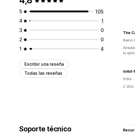
4,8
5
105
4
1
3
0
2
0
Reino 
Alrede
1
4
la apli
Escribir una reseña
solut-
Todas las reseñas
India
2 días
Soporte técnico
Recur