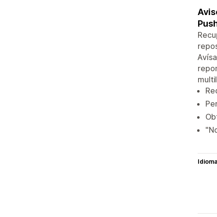
Avis
Push
Recup
repos
Avísa
repon
multi
Rec
Per
Obt
"No
Idiom