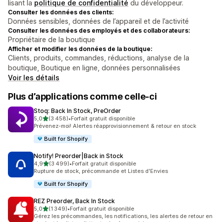
lisant la
politique de confidentialité
du développeur.
Consulter les données des clients:
Données sensibles, données de l’appareil et de l’activité
Consulter les données des employés et des collaborateurs:
Propriétaire de la boutique
Afficher et modifier les données de la boutique:
Clients, produits, commandes, réductions, analyse de la
boutique, Boutique en ligne, données personnalisées
Voir les détails
Plus d’applications comme celle-ci
Stoq: Back In Stock, PreOrder
étoile(s) sur 5
5,0
(3 458)
•
Forfait gratuit disponible
3458 avis au total
Prévenez-moi! Alertes réapprovisionnement & retour en stock
Built for Shopify
Notify! Preorder|Back in Stock
étoile(s) sur 5
4,9
(3 499)
•
Forfait gratuit disponible
3499 avis au total
Rupture de stock, précommande et Listes d'Envies
Built for Shopify
REZ Preorder, Back In Stock
étoile(s) sur 5
5,0
(1 349)
•
Forfait gratuit disponible
1349 avis au total
Gérez les précommandes, les notifications, les alertes de retour en