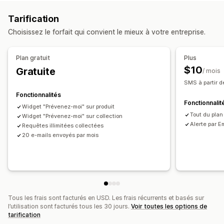
À venir prochainement
En rupture de stock
Multilingue
Notifications push web
E-mail
SMS
Tarification
Ventes exceptionnelles
En prévente
En rupture de stock
Baisse de prix
Alertes personnalisées
Choisissez le forfait qui convient le mieux à votre entreprise.
Personnalisation
Personnalisation
Boutons
Texte personnalisé
Notifications par e-mail
Paramètres d’alerte
Modèles de notifications
Plan gratuit
Plus
Notifications par SMS
Multilingue
Date de disponibilité
Bouton de notification
Pop-ups
Listes d’attente
$10
Gratuite
/ mois
Variantes
Compteur de stock
SMS à partir d
Fonctionnalités
Analyses de données et génération de rapports
Fonctionnalit
Widget "Prévenez-moi" sur produit
Demande client
Rapports sur les stocks
Tout du plan
Widget "Prévenez-moi" sur collection
Rapports de performance
Suivi des stocks
Alerte par 
Requêtes illimitées collectées
20 e-mails envoyés par mois
Tous les frais sont facturés en USD. Les frais récurrents et basés sur
l’utilisation sont facturés tous les 30 jours.
Voir toutes les options de
tarification