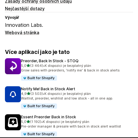
Zásady ochrany osobních údajů
Nejčastější dotazy
Vývojář
Innovation Labs.
Webová stránka
Více aplikací jako je tato
Preorder, Back In Stock ‑ STOQ
z 5 hvězd
5,0
(3 464)
•
K dispozici je bezplatný plán
Celkový počet recenzí: 3464
Grow sales with preorders, 'notify me' & back in stock alerts
Built for Shopify
Notify Me! Back in Stock Alert
z 5 hvězd
4,9
(3 503)
•
K dispozici je bezplatný plán
Celkový počet recenzí: 3503
Waitlist, preorder, wishlist and low stock - all in one app.
Built for Shopify
Essent Preorder Back in Stock
z 5 hvězd
5,0
(1 192)
•
K dispozici je bezplatný plán
Celkový počet recenzí: 1192
Pre-order manager & presale with back in stock alert waitlist
Built for Shopify