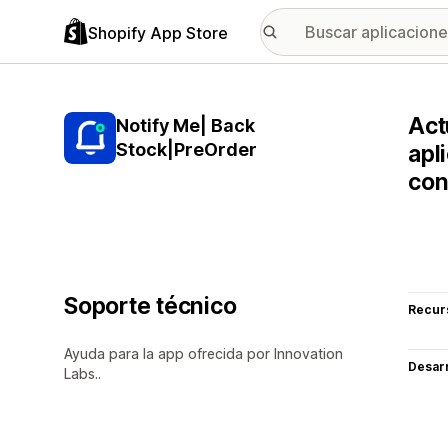
Shopify App Store
Act
Notify Me| Back
Stock|PreOrder
apl
con
Soporte técnico
Recur
Ayuda para la app ofrecida por Innovation
Desarr
Labs..