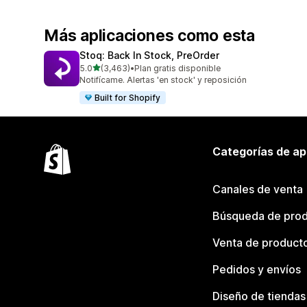
Más aplicaciones como esta
Stoq: Back In Stock, PreOrder
de 5 estrellas
5.0
(3,463)
•
Plan gratis disponible
3463 reseñas en total
Notifícame. Alertas 'en stock' y reposición
Built for Shopify
Categorías de ap
Canales de venta
Búsqueda de pro
Venta de product
Pedidos y envíos
Diseño de tiendas