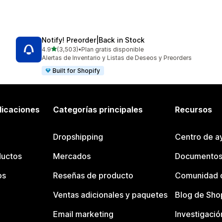
Notify! Preorder|Back in Stock
de 5 estrellas
4.9
(3,503)
•
Plan gratis disponible
3503 reseñas en total
Alertas de Inventario y Listas de Deseos y Preorders
Built for Shopify
licaciones
Categorías principales
Recursos
Dropshipping
Centro de a
ductos
Mercados
Documentos
os
Reseñas de producto
Comunidad d
Ventas adicionales y paquetes
Blog de Sho
Email marketing
Investigació