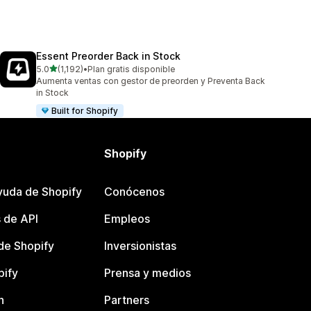
Essent Preorder Back in Stock
de 5 estrellas
5.0
(1,192)
•
Plan gratis disponible
1192 reseñas en total
Aumenta ventas con gestor de preorden y Preventa Back
in Stock
Built for Shopify
Shopify
yuda de Shopify
Conócenos
 de API
Empleos
e Shopify
Inversionistas
pify
Prensa y medios
n
Partners