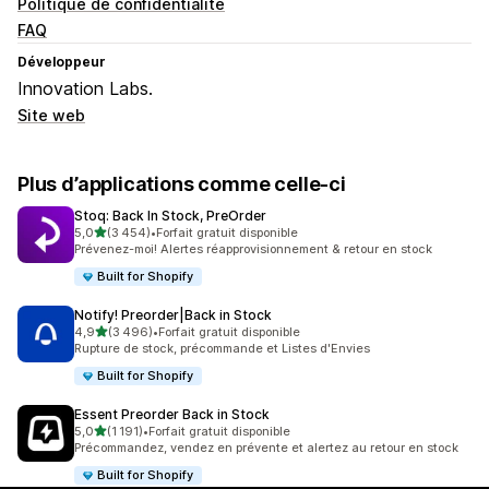
Politique de confidentialité
FAQ
Développeur
Innovation Labs.
Site web
Plus d’applications comme celle-ci
Stoq: Back In Stock, PreOrder
étoile(s) sur 5
5,0
(3 454)
•
Forfait gratuit disponible
3454 avis au total
Prévenez-moi! Alertes réapprovisionnement & retour en stock
Built for Shopify
Notify! Preorder|Back in Stock
étoile(s) sur 5
4,9
(3 496)
•
Forfait gratuit disponible
3496 avis au total
Rupture de stock, précommande et Listes d'Envies
Built for Shopify
Essent Preorder Back in Stock
étoile(s) sur 5
5,0
(1 191)
•
Forfait gratuit disponible
1191 avis au total
Précommandez, vendez en prévente et alertez au retour en stock
Built for Shopify