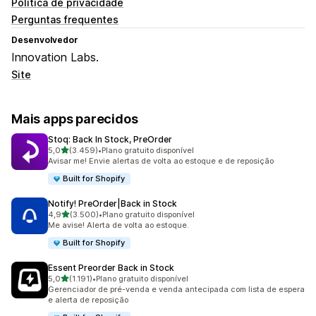
Política de privacidade
Perguntas frequentes
Desenvolvedor
Innovation Labs.
Site
Mais apps parecidos
Stoq: Back In Stock, PreOrder
de 5 estrelas
5,0
(3.459)
•
Plano gratuito disponível
3459 avaliações ao todo
Avisar me! Envie alertas de volta ao estoque e de reposição
Built for Shopify
Notify! PreOrder|Back in Stock
de 5 estrelas
4,9
(3.500)
•
Plano gratuito disponível
3500 avaliações ao todo
Me avise! Alerta de volta ao estoque.
Built for Shopify
Essent Preorder Back in Stock
de 5 estrelas
5,0
(1.191)
•
Plano gratuito disponível
1191 avaliações ao todo
Gerenciador de pré-venda e venda antecipada com lista de espera
e alerta de reposição