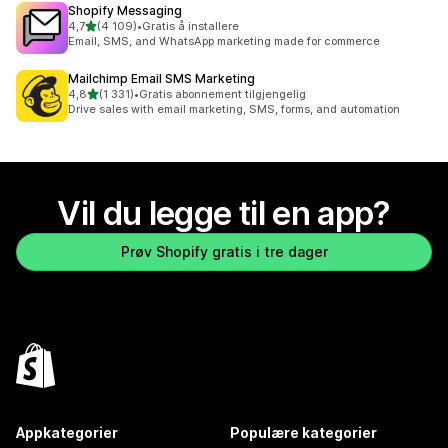
Shopify Messaging
av 5 stjerner
4,7
(4 109)
•
Gratis å installere
Totalt 4109 omtaler
Email, SMS, and WhatsApp marketing made for commerce
Mailchimp Email SMS Marketing
av 5 stjerner
4,8
(1 331)
•
Gratis abonnement tilgjengelig
Totalt 1331 omtaler
Drive sales with email marketing, SMS, forms, and automation
Vil du legge til en app?
Prøv Shopify gratis i tre dager
Appkategorier
Populære kategorier