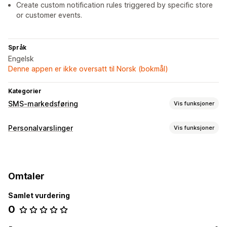
Create custom notification rules triggered by specific store
or customer events.
Språk
Engelsk
Denne appen er ikke oversatt til Norsk (bokmål)
Kategorier
SMS-markedsføring
Vis funksjoner
Arbeidsflytautomatisering
Personalvarslinger
Vis funksjoner
Gjeninnhenting av handlekurv
Bestillingsbekreftelser
Varslingstyper
Sporing av bestilling
Velkomstmeldinger
Bestillingsopprettelse
Bestillingskanselleringer
Omtaler
Status for ordre
Forlatt handlekurv
Tilpassede varslinger
Kundevarsler
Samlet vurdering
0
Tilpasning
SMS-maler
Tagging