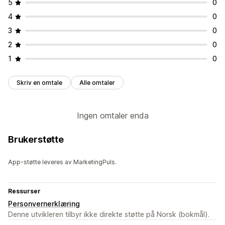
5
0
4
0
3
0
2
0
1
0
Skriv en omtale
Alle omtaler
Ingen omtaler enda
Brukerstøtte
App-støtte leveres av MarketingPuls.
Ressurser
Personvernerklæring
Denne utvikleren tilbyr ikke direkte støtte på Norsk (bokmål).