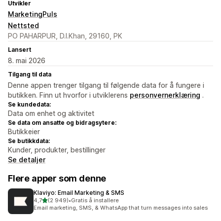
Utvikler
MarketingPuls
Nettsted
PO PAHARPUR, D.I.Khan, 29160, PK
Lansert
8. mai 2026
Tilgang til data
Denne appen trenger tilgang til følgende data for å fungere i
butikken. Finn ut hvorfor i utviklerens
personvernerklæring
.
Se kundedata:
Data om enhet og aktivitet
Se data om ansatte og bidragsytere:
Butikkeier
Se butikkdata:
Kunder, produkter, bestillinger
Se detaljer
Flere apper som denne
Klaviyo: Email Marketing & SMS
av 5 stjerner
4,7
(2 949)
•
Gratis å installere
Totalt 2949 omtaler
Email marketing, SMS, & WhatsApp that turn messages into sales