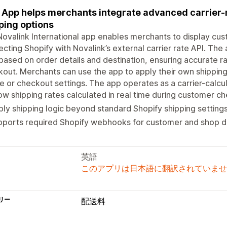
 App helps merchants integrate advanced carrier-r
ping options
ovalink International app enables merchants to display cus
cting Shopify with Novalink’s external carrier rate API. The 
based on order details and destination, ensuring accurate 
out. Merchants can use the app to apply their own shipping 
 or checkout settings. The app operates as a carrier-calcul
w shipping rates calculated in real time during customer c
ly shipping logic beyond standard Shopify shipping settings
pports required Shopify webhooks for customer and shop d
英語
このアプリは日本語に翻訳されていませ
リー
配送料
レート計算