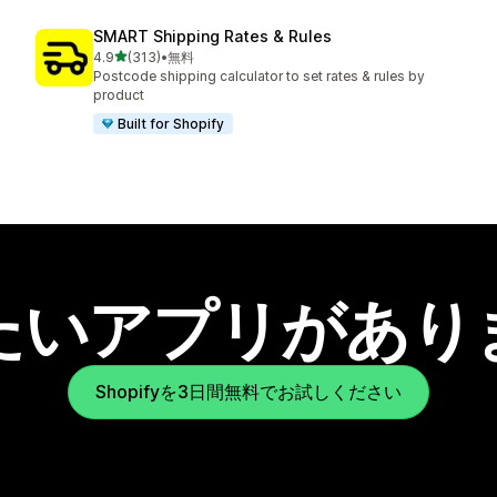
SMART Shipping Rates & Rules
5つ星中
4.9
(313)
•
無料
合計レビュー数：313件
Postcode shipping calculator to set rates & rules by
product
Built for Shopify
たいアプリがあり
Shopifyを3日間無料でお試しください