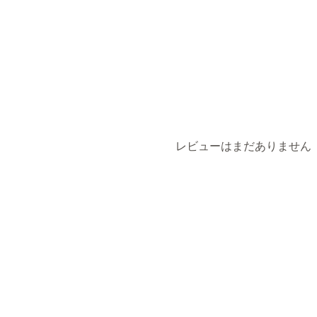
配送業者ベース
寸法ベース
距離ベー
レビューはまだありません