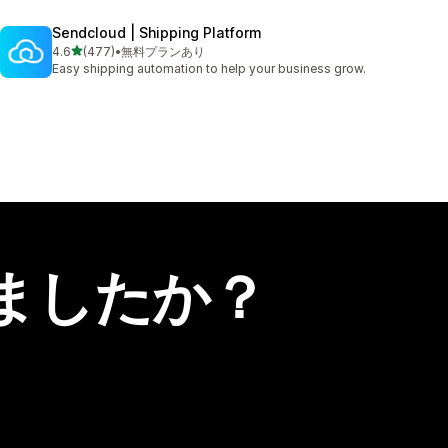
Sendcloud | Shipping Platform
5つ星中
4.6
(477)
•
無料プランあり
合計レビュー数：477件
Easy shipping automation to help your business grow.
ましたか？