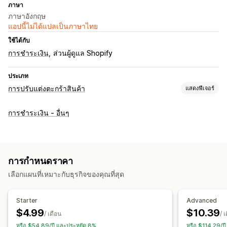
ภาษา
ภาษาอังกฤษ
แอปนี้ไม่ได้แปลเป็นภาษาไทย
ใช้ได้กับ
การชำระเงิน
ส่วนผู้ดูแล Shopify
ประเภท
การปรับแต่งตะกร้าสินค้า
แสดงฟีเจอร์
การแสดงตะกร้าสินค้า
การชำระเงิน - อื่นๆ
ประกาศ
สไตล์ที่กำหนดเอง
กฎที่กำหนดเอง
HTML ที่กำหนดเอง
CSS ที่กำหนดเอง
ฟิลด์ส่วนลด
การห่อของขวัญ
การเปลี่ยนรูปแบบตามการแสดงผลบนมือถือ
การกำหนดราคา
ตะกร้าสินค้าแบบเลื่อนด้านข้าง
ตัวนับเวลาถอยหลัง
เลือกแผนที่เหมาะกับธุรกิจของคุณที่สุด
การแนะนำสินค้าที่ราคาสูงกว่า
คำแนะนำสินค้า
ยิ่งซื้อ ยิ่งประหยัด
การจัดส่งฟรี
ซื้อเป็นชุดบ่อยๆ
Starter
Advanced
แถบการจัดส่ง
การแลกรางวัล
รางวัลตามระดับ
$4.99
$10.39
/ เดือน
/ 
ค่าธรรมเนียมเพิ่มเติม
ของขวัญฟรี
ส่วนลดจำนวนมาก
หรือ $54.89/ปี และประหยัด 8%
หรือ $114.29/ป