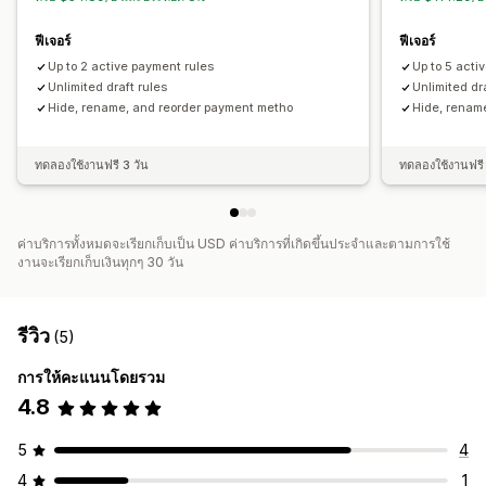
การปรับแต่งการชำระเงิน
ฟีเจอร์
ฟีเจอร์
บันทึกที่กำหนดเอง
การบริจาค
ส่วนลดอัตโนมัติ
Up to 2 active payment rules
Up to 5 acti
การขายเพิ่มเพียงคลิกเดียว
Unlimited draft rules
กฎวิธีการจัดส่ง
กฎวิธีการชำระเงิน
Unlimited dr
Hide, rename, and reorder payment metho
Hide, renam
ซ่อนการชำระเงินด่วน
ข้ามไปที่การชำระเงิน
หลายภาษา
การแชร์ตะกร้าสินค้า
ทดลองใช้งานฟรี 3 วัน
ทดลองใช้งานฟรี 
ค่าบริการทั้งหมดจะเรียกเก็บเป็น USD ค่าบริการที่เกิดขึ้นประจำและตามการใช้
งานจะเรียกเก็บเงินทุกๆ 30 วัน
รีวิว
(5)
การให้คะแนนโดยรวม
4.8
5
4
4
1