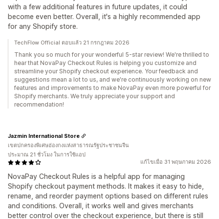
with a few additional features in future updates, it could
become even better. Overall, it's a highly recommended app
for any Shopify store.
TechFlow Official ตอบแล้ว 21 กรกฎาคม 2026
Thank you so much for your wonderful 5-star review! We're thrilled to
hear that NovaPay Checkout Rules is helping you customize and
streamline your Shopify checkout experience. Your feedback and
suggestions mean a lot to us, and we're continuously working on new
features and improvements to make NovaPay even more powerful for
Shopify merchants. We truly appreciate your support and
recommendation!
Jazmin International Store
เขตปกครองพิเศษฮ่องกงแห่งสาธารณรัฐประชาชนจีน
ประมาณ 21 ชั่วโมง ในการใช้แอป
แก้ไขเมื่อ 31 พฤษภาคม 2026
NovaPay Checkout Rules is a helpful app for managing
Shopify checkout payment methods. It makes it easy to hide,
rename, and reorder payment options based on different rules
and conditions. Overall, it works well and gives merchants
better control over the checkout experience, but there is still