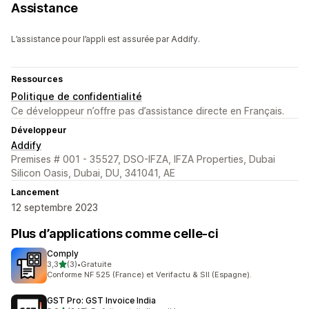
Assistance
L’assistance pour l’appli est assurée par Addify.
Ressources
Politique de confidentialité
Ce développeur n’offre pas d’assistance directe en Français.
Développeur
Addify
Premises # 001 - 35527, DSO-IFZA, IFZA Properties, Dubai
Silicon Oasis, Dubai, DU, 341041, AE
Lancement
12 septembre 2023
Plus d’applications comme celle-ci
Comply
étoile(s) sur 5
3,3
(3)
•
Gratuite
3 avis au total
Conforme NF 525 (France) et Verifactu & SII (Espagne).
GST Pro: GST Invoice India