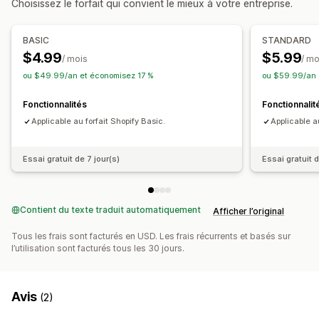
Choisissez le forfait qui convient le mieux à votre entreprise.
Validation du numéro fiscal
UE (TVA)
BASIC
STANDARD
$4.99
$5.99
/ mois
/ mo
ou $49.99/an et économisez 17 %
ou $59.99/an 
Fonctionnalités
Fonctionnalit
Applicable au forfait Shopify Basic.
Applicable a
Essai gratuit de 7 jour(s)
Essai gratuit d
Contient du texte traduit automatiquement
Afficher l’original
Tous les frais sont facturés en USD. Les frais récurrents et basés sur
l’utilisation sont facturés tous les 30 jours.
Avis
(2)