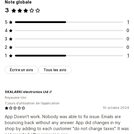
Note globale
3
5
1
4
0
3
0
2
0
1
1
Écrire un avis
Tous les avis
SKALARKI electronics Ltd
Royaume-Uni
7 jours d’utilisation de l’application
10 octobre 2024
App Doesn't work. Nobody was able to fix issue. Emails are
bouncing back without any answer. App did changes in my
shop by adding to each customer "do not charge taxes". It was