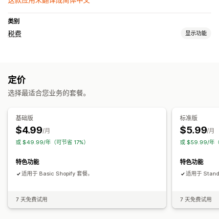
类别
税费
显示功能
税务计算
税率
免税管理
定价
注册
选择最适合您业务的套餐。
税号验证
欧盟 (VAT)
基础版
标准版
$4.99
$5.99
/月
/月
或 $49.99/年（可节省 17%）
或 $59.99/年
特色功能
特色功能
适用于 Basic Shopify 套餐。
适用于 Stand
7 天免费试用
7 天免费试用