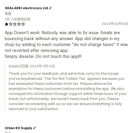
SKALARKI electronics Ltd
英国
7天 人在使用应用
2024年10月10日
App Doesn't work. Nobody was able to fix issue. Emails are
bouncing back without any answer. App did changes in my
shop by adding to each customer "do not charge taxes". It was
not reverted after removing app.
Simply disaster. Do not touch this app!!!
Addify已回复 2024年11月12日
Thank you for your feedback, and we’re truly sorry for the issues
you’ve experienced. The 'Do Not Collect Tax' appears because you
had exempted these customers from tax. Please remove the
exemption for these customers before uninstalling the app. We also
conveyed this information through support within three hours of your
ticket, but unfortunately, we haven’t heard back from you. Please
consider reconnecting with us so we can ensure everything is fully
resolved to your satisfaction.
Urban Kit Supply