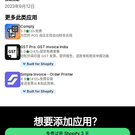
2023年9月12日
更多此类应用
Comply
星（满分 5 星）
3.3
(3)
•
免费
总共 3 条评论
为您的 POS 商店实现自动财务合规
GST Pro: GST Invoice India
星（满分 5 星）
5.0
(247)
•
提供免费套餐
总共 247 条评论
轻松开具印度 GST 发票。提供报告、退款单和税务申报功能
Built for Shopify
Simple Invoice ‑ Order Printer
星（满分 5 星）
4.9
(412)
•
免费安装
总共 412 条评论
发送发票从未如此简单。
Built for Shopify
想要添加应用？
免费试用 Shopify 3 天