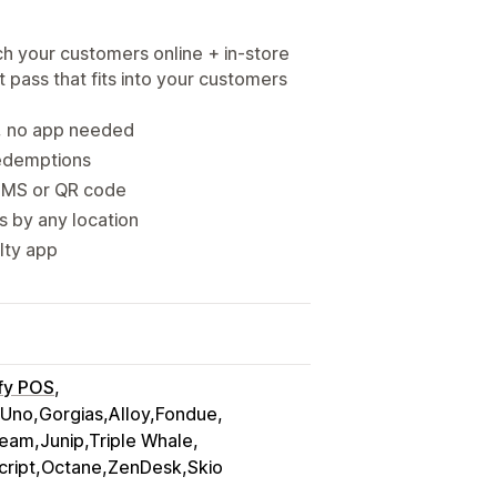
ch your customers online + in-store
 pass that fits into your customers
s, no app needed
redemptions
 SMS or QR code
 by any location
alty app
fy POS
tUno,Gorgias,Alloy,Fondue
eam,Junip,Triple Whale
cript,Octane,ZenDesk,Skio