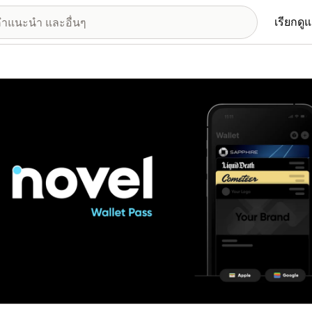
เรียกดู
อรีรูปภาพที่แสดง