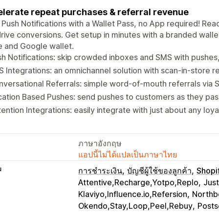
lerate repeat purchases & referral revenue
Push Notifications with a Wallet Pass, no App required! Rea
rive conversions. Get setup in minutes with a branded wallet
 and Google wallet.
h Notifications: skip crowded inboxes and SMS with pushe
 Integrations: an omnichannel solution with scan-in-store 
versational Referrals: simple word-of-mouth referrals via
ation Based Pushes: send pushes to customers as they pass
ention Integrations: easily integrate with just about any loy
ภาษาอังกฤษ
แอปนี้ไม่ได้แปลเป็นภาษาไทย
บ
การชำระเงิน
บัญชีผู้ใช้ของลูกค้า
Shopi
Attentive,Recharge,Yotpo,Replo
Jus
Klaviyo,Influence.io,Refersion
Northb
Okendo,Stay,Loop,Peel,Rebuy
Posts