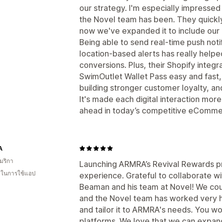
our strategy. I'm especially impresse
the Novel team has been. They quickly
now we've expanded it to include our 
Being able to send real-time push noti
location-based alerts has really hel
conversions. Plus, their Shopify integ
SwimOutlet Wallet Pass easy and fast,
building stronger customer loyalty, a
It's made each digital interaction mor
ahead in today’s competitive eComme
A
มริกา
Launching ARMRA’s Revival Rewards p
น ในการใช้แอป
experience. Grateful to collaborate wi
Beaman and his team at Novel! We cou
and the Novel team has worked very 
and tailor it to ARMRA's needs. You wo
platforms. We love that we can expan