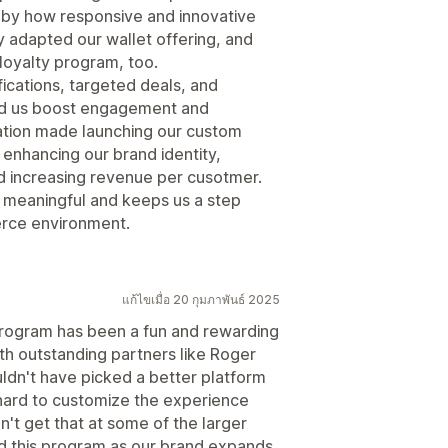
d by how responsive and innovative
 adapted our wallet offering, and
loyalty program, too.
fications, targeted deals, and
ped us boost engagement and
ration made launching our custom
 enhancing our brand identity,
nd increasing revenue per cusotmer.
e meaningful and keeps us a step
rce environment.
แก้ไขเมื่อ 20 กุมภาพันธ์ 2025
rogram has been a fun and rewarding
th outstanding partners like Roger
ldn't have picked a better platform
hard to customize the experience
n't get that at some of the larger
d this program as our brand expands