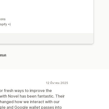
ions
opify +)
งหมด
12 มีนาคม 2025
or fresh ways to improve the
ith Novel has been fantastic. Their
changed how we interact with our
ple and Google wallet passes into