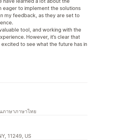
e have learned a lot about the
am eager to implement the solutions
n my feedback, as they are set to
ience.
valuable tool, and working with the
xperience. However, it’s clear that
y excited to see what the future has in
เป็นภาษาภาษาไทย
NY, 11249, US