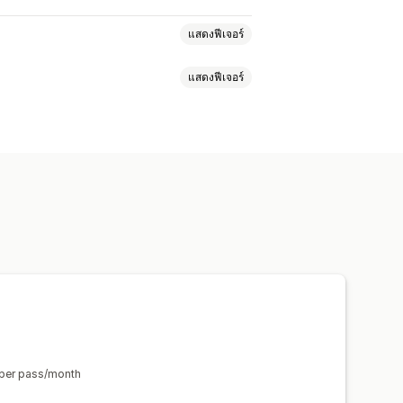
แสดงฟีเจอร์
แสดงฟีเจอร์
VIP
ร
การแนะนำ
การสมัครใช้งาน
ผ่านบัตรของขวัญ
เครดิตร้านค้า
วัญ
โปรแกรมเงินคืน
กระเป๋าเงินดิจิทัล
ำแหน่งที่ตั้ง
านค้า
รางวัล POS
การจัดส่งฟรี
ร
สิทธิพิเศษในการเข้าถึง
รรม
รางวัลที่กำหนดเอง
 per pass/month