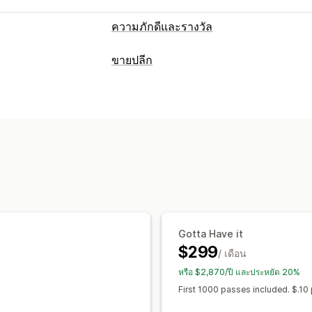
ความภักดีและรางวัล
ประเภทโปรแกรม
ขายปลีก
โปรแกรมรางวัล
การเป็นสมาชิก
ระดับ 
POS
โปรแกรมตัวแทนโฆษณาสินค้าและบริกา
การสแกนบาร์โค้ด
ส่วนลด
การจ่ายเงิน
แสตมป์หรือบัตรตอก
โปรแกรมบัตรของข
หลายสกุลเงิน
คิวอาร์โค้ด
โปรแกรมที่กำหนดเอง
การจัดการสินค้าคงคลัง
รางวัลที่คุณสามารถเสนอได้
ซิงค์แบบเรียลไทม์
อัปเดตอัตโนมัติ
หลายต
คะแนน
ส่วนลด
คูปอง
เงินคืน
เครดิตร้
สินค้าฟรี
คอมมิชชัน
สิทธิเข้าถึงก่อนใค
การจัดการพนักงาน
สิทธิ์การใช้งานพิเศษสำหรับสมาชิก
กิจก
ค่าคอมมิชชันการขาย
Gotta Have it
$299
/ เดือน
หรือ $2,870/ปี และประหยัด 20%
First 1000 passes included. $.10