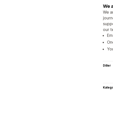
We a
We ar
journ
suppo
our t
Emp
Onc
You
Diller
Katego