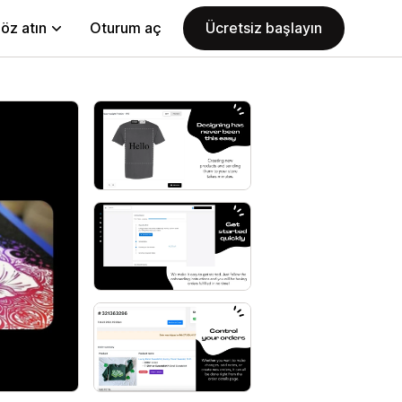
öz atın
Oturum aç
Ücretsiz başlayın