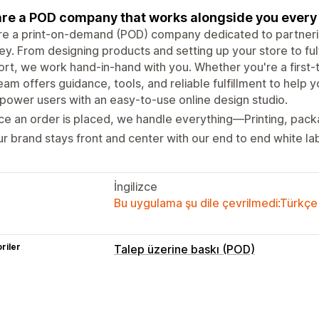
re a POD company that works alongside you every 
e a print-on-demand (POD) company dedicated to partnerin
ey. From designing products and setting up your store to ful
rt, we work hand-in-hand with you. Whether you're a first-t
eam offers guidance, tools, and reliable fulfillment to help 
ower users with an easy-to-use online design studio.
e an order is placed, we handle everything—Printing, packa
r brand stays front and center with our end to end white labe
İngilizce
Bu uygulama şu dile çevrilmedi:Türkçe
riler
Talep üzerine baskı (POD)
Ürün özelleştirme
Tasarım araçları
Model oluşturucu
K