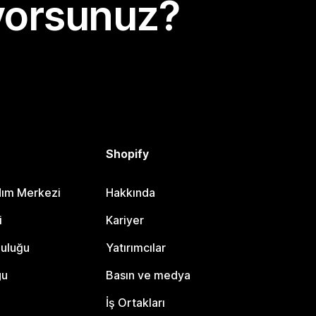
yorsunuz?
Shopify
dım Merkezi
Hakkında
i
Kariyer
luluğu
Yatırımcılar
gu
Basın ve medya
İş Ortakları