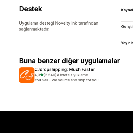
Destek
Kaynak
Uygulama desteği Novelty Ink tarafından
Gelişti
sağlanmaktadır.
Yayın
Buna benzer diğer uygulamalar
CJdropshipping: Much Faster
5 yıldız üzerinden
4,9
(2.540)
•
Ücretsiz yükleme
toplam 2540 değerlendirme
You Sell - We source and ship for you!