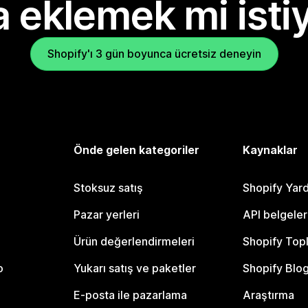
 eklemek mi isti
Shopify'ı 3 gün boyunca ücretsiz deneyin
Önde gelen kategoriler
Kaynaklar
Stoksuz satış
Shopify Yar
Pazar yerleri
API belgeler
Ürün değerlendirmeleri
Shopify Top
o
Yukarı satış ve paketler
Shopify Blo
E-posta ile pazarlama
Araştırma