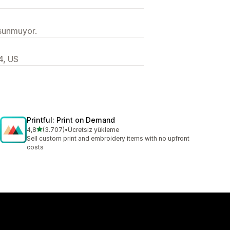
 sunmuyor.
4, US
Printful: Print on Demand
5 yıldız üzerinden
4,8
(3.707)
•
Ücretsiz yükleme
toplam 3707 değerlendirme
Sell custom print and embroidery items with no upfront
costs