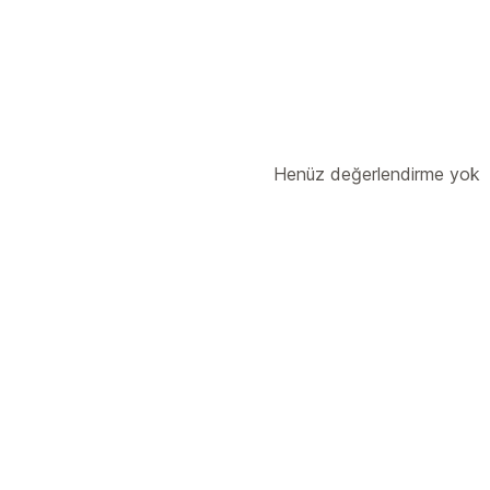
Ürünler
Giyim
Bardak takımı
Kargo seçenekleri
White label
Gerçek zamanlı güncelle
Henüz değerlendirme yok