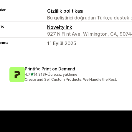
lar
Gizlilik politikası
Bu geliştirici doğrudan Türkçe destek
rici
Novelty Ink
927 N Flint Ave, Wilmington, CA, 9074
lanma
11 Eylül 2025
Printify: Print on Demand
5 yıldız üzerinden
4,7
(4.313)
•
Ücretsiz yükleme
toplam 4313 değerlendirme
Create and Sell Custom Products, We Handle the Rest.