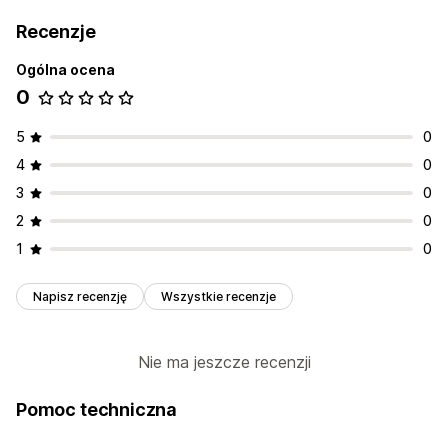
Analiza lejka
Recenzje
Materiały wizualne i raporty
Ogólna ocena
Dane archiwalne
0
5
0
4
0
3
0
2
0
1
0
Napisz recenzję
Wszystkie recenzje
Nie ma jeszcze recenzji
Pomoc techniczna