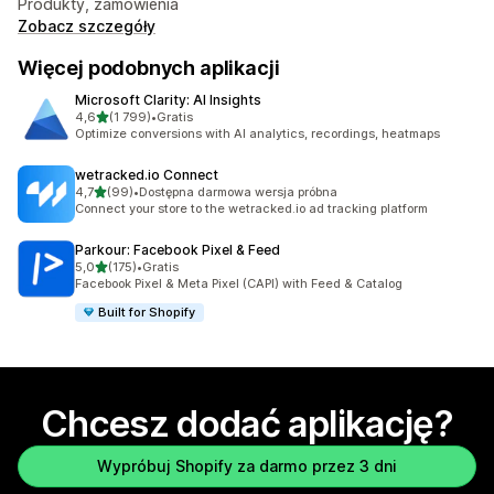
Produkty, zamówienia
Zobacz szczegóły
Więcej podobnych aplikacji
Microsoft Clarity: AI Insights
na 5 gwiazdek
4,6
(1 799)
•
Gratis
Łączna liczba recenzji: 1799
Optimize conversions with AI analytics, recordings, heatmaps
wetracked.io Connect
na 5 gwiazdek
4,7
(99)
•
Dostępna darmowa wersja próbna
Łączna liczba recenzji: 99
Connect your store to the wetracked.io ad tracking platform
Parkour: Facebook Pixel & Feed
na 5 gwiazdek
5,0
(175)
•
Gratis
Łączna liczba recenzji: 175
Facebook Pixel & Meta Pixel (CAPI) with Feed & Catalog
Built for Shopify
Chcesz dodać aplikację?
Wypróbuj Shopify za darmo przez 3 dni