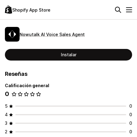
Shopify App Store
Nowutalk AI Voice Sales Agent
Instalar
Reseñas
Calificación general
0
5
0
4
0
3
0
2
0