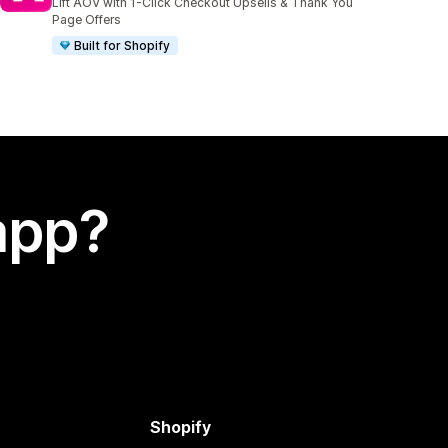
Lift AOV with 1-Click Checkout Upsells & Thank You
Page Offers
Built for Shopify
app?
Shopify