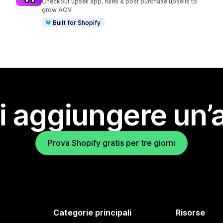
Checkout upsell app, rules & post purchase upsells to
grow AOV
Built for Shopify
i aggiungere un’
Prova Shopify gratis per tre giorni
Categorie principali
Risorse