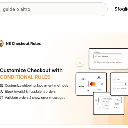
Sfogli
ria immagini in evidenza