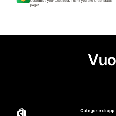
Customize your Checkout, Thank you and Order status
pages
Vuo
Categorie di app