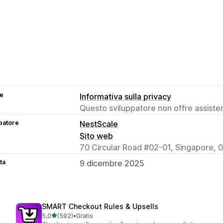
se
Informativa sulla privacy
Questo sviluppatore non offre assistenz
patore
NestScale
Sito web
70 Circular Road #02-01, Singapore,
ta
9 dicembre 2025
SMART Checkout Rules & Upsells
stelle su 5
5,0
(592)
•
Gratis
592 recensioni totali