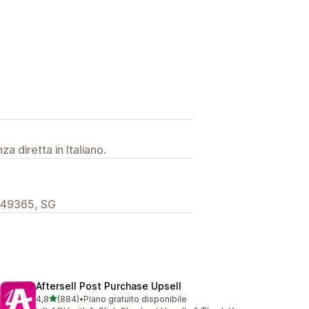
a diretta in Italiano.
 049365, SG
Aftersell Post Purchase Upsell
stelle su 5
4,8
(884)
•
Piano gratuito disponibile
884 recensioni totali