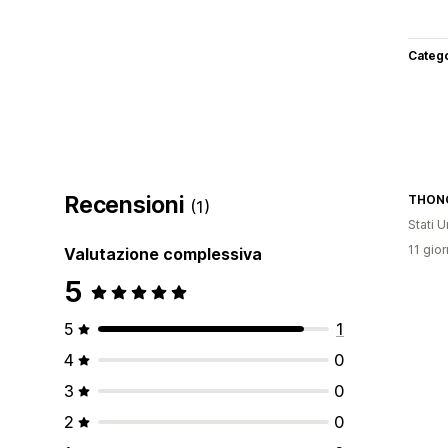
Categ
Recensioni
THON
(1)
Stati Un
11 gior
Valutazione complessiva
5
5
1
4
0
3
0
2
0