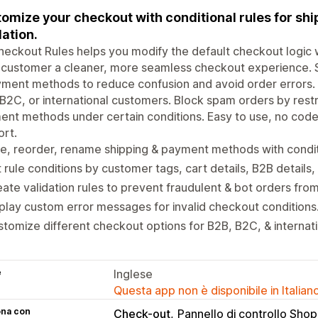
omize your checkout with conditional rules for sh
dation.
eckout Rules helps you modify the default checkout logic wi
customer a cleaner, more seamless checkout experience. S
ment methods to reduce confusion and avoid order errors. T
B2C, or international customers. Block spam orders by restr
nt methods under certain conditions. Easy to use, no code,
rt.
e, reorder, rename shipping & payment methods with conditi
 rule conditions by customer tags, cart details, B2B details, 
ate validation rules to prevent fraudulent & bot orders from
play custom error messages for invalid checkout conditions
tomize different checkout options for B2B, B2C, & internat
e
Inglese
Questa app non è disponibile in Italian
ona con
Check-out
Pannello di controllo Shop