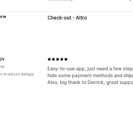
orie
Check-out - Altro
GY
iti
Easy-to-use app, just need a few step 
ni di utilizzo dell’app
hide some payment methods and shipp
Also, big thank to Derrick, great suppor