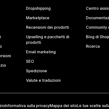
Dropshipping
Centro assi
Marketplace
Documentaz
Recensioni dei prodotti
Community d
i
Upselling e pacchetti di
Blog di Shop
prodotti
o
Ricerca
Email marketing
rsioni
SEO
ozio
Spedizione
Valute e traduzioni
zio
Informativa sulla privacy
Mappa del sito
Le tue scelte sull