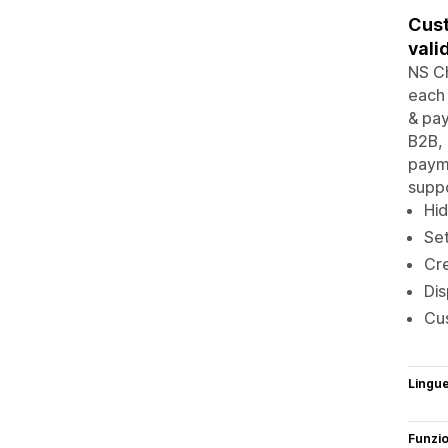
Cust
vali
NS Ch
each 
& pay
B2B, 
payme
suppo
Hid
Set
Cre
Dis
Cus
Lingu
Funzi