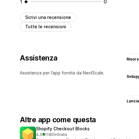
1
0
Scrivi una recensione
Tutte le recensioni
Assistenza
Risor
Assistenza per l’app fornita da NestScale.
Svilup
Lancia
Altre app come questa
Shopify Checkout Blocks
stelle su 5
4,3
(180)
•
Gratis
180 recensioni totali