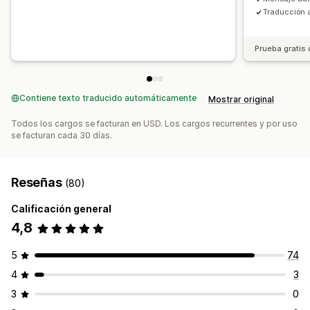
Traducción a
Prueba gratis 
Contiene texto traducido automáticamente
Mostrar original
Todos los cargos se facturan en USD. Los cargos recurrentes y por uso
se facturan cada 30 días.
Reseñas
(80)
Calificación general
4,8
5
74
4
3
3
0