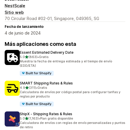
NestScale
Sitio web
70 Circular Road #02-01, Singapore, 049365, SG
Fecha de lanzamiento
4 de junio de 2024
Más aplicaciones como esta
Essent Estimated Delivery Date
de 5 estrellas
5.0
(863)
•
Gratis
863 reseñas en total
Muestra la fecha de entrega estimada y el tiempo de envío
(EDD/ETA)
Built for Shopify
SMART Shipping Rates & Rules
de 5 estrellas
4.9
(311)
•
Gratis
311 reseñas en total
Calculadora de envíos por código postal para configurar tarifas y
reglas por producto
Built for Shopify
ShipX ‑ Shipping Rates & Rules
de 5 estrellas
5.0
(1,163)
•
Plan gratis disponible
1163 reseñas en total
Calculadora de envíos con reglas de envío personalizadas y puntos
de retiro