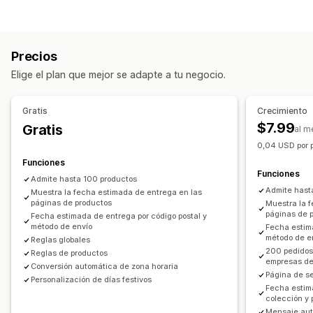
Fechas bloqueadas
Tiempos límite
Tarifas dinámicas
Cálculo de tasas
Múltiples sucursales
Tiempos de preparación
Basado en el cliente
Basado en la cantidad
Temporizadores de cuenta atrás
Mensajes personalizados
Precios
Múltiples zonas
Opciones de recogida
Elige el plan que mejor se adapte a tu negocio.
Personalización
Múltiples sucursales
Tiempos de preparación
Páginas de seguimiento
Fecha de entrega
Cronogramas
Gratis
Crecimiento
Tiempo de entrega
$7.99
Gratis
al m
Seguimiento en tiempo real
0,04 USD por p
Notificaciones de correo electrónico
Funciones
Seguimiento de pedidos
Páginas de seguimiento
Funciones
Admite hasta 100 productos
Admite hast
Muestra la fecha estimada de entrega en las
páginas de productos
Muestra la 
páginas de p
Fecha estimada de entrega por código postal y
método de envío
Fecha estima
método de en
Reglas globales
200 pedidos
Reglas de productos
empresas de
Conversión automática de zona horaria
Página de s
Personalización de días festivos
Fecha estim
colección y 
Mensaje aut