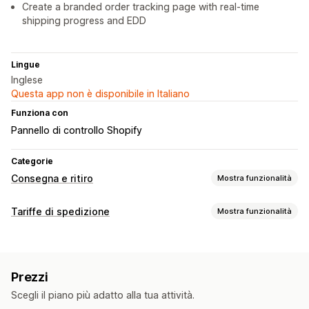
Create a branded order tracking page with real-time
shipping progress and EDD
Lingue
Inglese
Questa app non è disponibile in Italiano
Funziona con
Pannello di controllo Shopify
Categorie
Consegna e ritiro
Mostra funzionalità
Opzioni di consegna
Tariffe di spedizione
Mostra funzionalità
Blocco di date
Orari limite
Tariffe dinamiche
In più sedi
Calcolo delle tariffe
Tempi di preparazione
Timer per conto alla rovescia
In base al cliente
In base alla quantità
Multizona
Messaggi personalizzati
Prezzi
Personalizzazione
Opzioni di ritiro
Scegli il piano più adatto alla tua attività.
Pagine di monitoraggio
Data di consegna
In più sedi
Tempi di preparazione
Programmazione