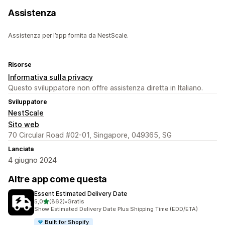
Assistenza
Assistenza per l’app fornita da NestScale.
Risorse
Informativa sulla privacy
Questo sviluppatore non offre assistenza diretta in Italiano.
Sviluppatore
NestScale
Sito web
70 Circular Road #02-01, Singapore, 049365, SG
Lanciata
4 giugno 2024
Altre app come questa
Essent Estimated Delivery Date
stelle su 5
5,0
(862)
•
Gratis
862 recensioni totali
Show Estimated Delivery Date Plus Shipping Time (EDD/ETA)
Built for Shopify