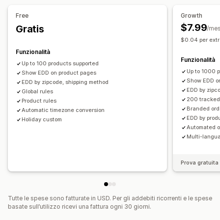
Tempo di consegna
Free
Growth
Monitoraggio in tempo reale
$7.99
Gratis
/me
Notifiche via email
Monitoraggio degli ordini
$0.04 per extr
Pagine di monitoraggio
Funzionalità
Funzionalità
Up to 100 products supported
Up to 1000 
Show EDD on product pages
Show EDD on
EDD by zipcode, shipping method
EDD by zipco
Global rules
200 tracked
Product rules
Branded ord
Automatic timezone conversion
EDD by produ
Holiday custom
Automated o
Multi-langua
Prova gratuita 
Tutte le spese sono fatturate in USD. Per gli addebiti ricorrenti e le spese
basate sull’utilizzo ricevi una fattura ogni 30 giorni.