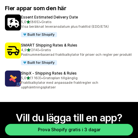
Fler appar som den här
Essent Estimated Delivery Date
av 5 stjärnor
5,0
(865)
•
Gratis
865 recensioner totalt
Visa beräknat leveransdatum plus frakttid (EDD/ETA)
Built for Shopify
SMART Shipping Rates & Rules
av 5 stjärnor
4,9
(314)
•
Gratis
314 recensioner totalt
Postnummerbaserad fraktkalkylator för priser och regler per produkt
Built for Shopify
ShipX ‑ Shipping Rates & Rules
av 5 stjärnor
5,0
(1 163)
•
Gratisplan tillgänglig
1163 recensioner totalt
Fraktkalkylator med anpassade fraktregler och
upphämtningsplatser
Vill du lägga till en app?
Prova Shopify gratis i 3 dagar