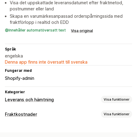
Visa det uppskattade leveransdatumet efter fraktmetod,
postnummer eller land
Skapa en varumärkesanpassad orderspårningssida med
fraktförlopp i realtid och EDD
Innehåller automatöversatt text
Visa original
Språk
engelska
Denna app finns inte översatt till svenska
Fungerar med
Shopify-admin
Kategorier
Leverans och hämtning
Visa funktioner
Leveransalternativ
Fraktkostnader
Visa funktioner
Blockera datum
Tidsgränser
Dynamiska priser
Prisberäkning
Flera platser
Förberedelsetider
Nedräkningstimer
Kundbaserad
Mängdbaserad
Flera zoner