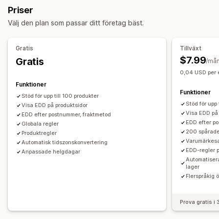
Anpassade meddelanden
Priser
Anpassning
Hämtningsalternativ
Välj den plan som passar ditt företag bäst.
Spåra sidor
Leveransdatum
Leveranstid
Flera platser
Förberedelsetider
Schemaläggning
Gratis
Tillväxt
Spårning i realtid
$7.99
Gratis
/må
E-postaviseringar
Orderspårning
Spåra sidor
0,04 USD per e
Funktioner
Funktioner
Stöd för upp till 100 produkter
Stöd för upp 
Visa EDD på produktsidor
Visa EDD på 
EDD efter postnummer, fraktmetod
EDD efter po
Globala regler
200 spårade
Produktregler
Varumärkesa
Automatisk tidszonskonvertering
EDD-regler p
Anpassade helgdagar
Automatisera
lager
Flerspråkig ö
Prova gratis i