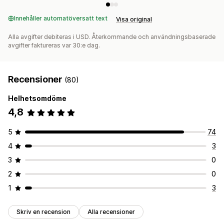
Innehåller automatöversatt text
Visa original
Alla avgifter debiteras i USD. Återkommande och användningsbaserade
avgifter faktureras var 30:e dag.
Recensioner
(80)
Helhetsomdöme
4,8
5
74
4
3
3
0
2
0
1
3
Skriv en recension
Alla recensioner