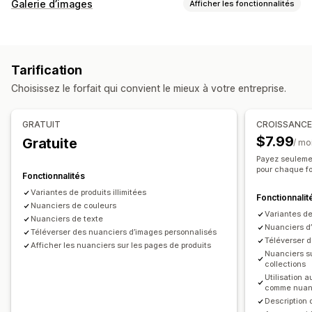
Personnalisation
Galerie d’images
Afficher les fonctionnalités
Échantillons
Menus déroulants
Traduction
Types de galeries
Affichage des variantes
Carrousel
Tarification
Tarification
Personnalisation
Tarification dynamique
Choisissez le forfait qui convient le mieux à votre entreprise.
Styles personnalisés
Référencement naturel (SEO)
Stock
Zoom sur image
GRATUIT
CROISSANC
Masquer les produits en rupture de stock
$7.99
Gratuite
/ mo
Mises à jour automatiques
Payez seuleme
pour chaque f
Fonctionnalités
Variantes de produits illimitées
Fonctionnalit
Nuanciers de couleurs
Variantes de 
Nuanciers de texte
Nuanciers d’
Téléverser des nuanciers d’images personnalisés
Téléverser 
Afficher les nuanciers sur les pages de produits
Nuanciers su
collections
Utilisation 
comme nuan
Description d