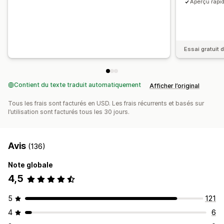
Aperçu rapid
Essai gratuit d
Contient du texte traduit automatiquement
Afficher l’original
Tous les frais sont facturés en USD. Les frais récurrents et basés sur
l’utilisation sont facturés tous les 30 jours.
Avis
(136)
Note globale
4,5
5
121
4
6