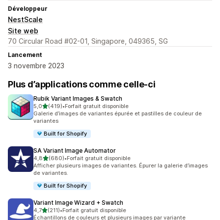
Développeur
NestScale
Site web
70 Circular Road #02-01, Singapore, 049365, SG
Lancement
3 novembre 2023
Plus d’applications comme celle-ci
Rubik Variant Images & Swatch
étoile(s) sur 5
5,0
(419)
•
Forfait gratuit disponible
419 avis au total
Galerie d’images de variantes épurée et pastilles de couleur de
variantes
Built for Shopify
SA Variant Image Automator
étoile(s) sur 5
4,8
(680)
•
Forfait gratuit disponible
680 avis au total
Afficher plusieurs images de variantes. Épurer la galerie d’images
de variantes.
Built for Shopify
Variant Image Wizard + Swatch
étoile(s) sur 5
4,7
(211)
•
Forfait gratuit disponible
211 avis au total
Échantillons de couleurs et plusieurs images par variante