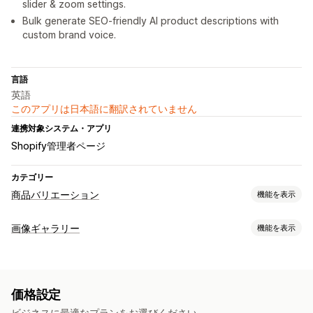
slider & zoom settings.
Bulk generate SEO-friendly AI product descriptions with
custom brand voice.
言語
英語
このアプリは日本語に翻訳されていません
連携対象システム・アプリ
Shopify管理者ページ
カテゴリー
商品バリエーション
機能を表示
カスタマイズ
画像ギャラリー
機能を表示
見本
ドロップダウン
翻訳
バリエーションの表示
ギャラリータイプ
価格
スライダー
動的価格設定
価格設定
カスタマイズ
ビジネスに最適なプランをお選びください。