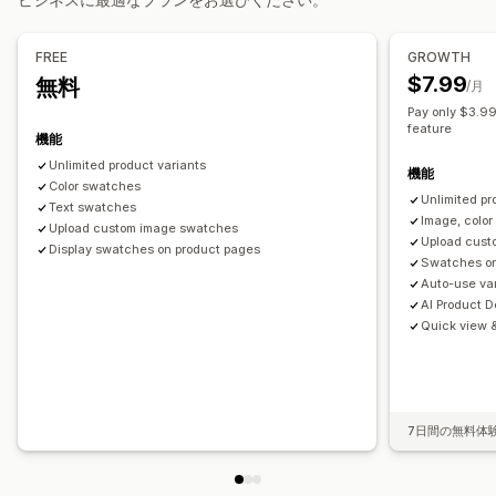
在庫
カスタムスタイル
SEO
画像のズーム
在庫切れの非表示
自動更新
FREE
GROWTH
$7.99
無料
/月
Pay only $3.99
feature
機能
Unlimited product variants
機能
Color swatches
Unlimited pr
Text swatches
Image, color
Upload custom image swatches
Upload cust
Display swatches on product pages
Swatches on
Auto-use va
AI Product D
Quick view &
7日間の無料体