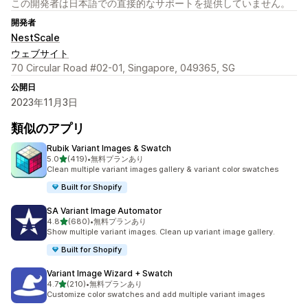
この開発者は日本語での直接的なサポートを提供していません。
開発者
NestScale
ウェブサイト
70 Circular Road #02-01, Singapore, 049365, SG
公開日
2023年11月3日
類似のアプリ
Rubik Variant Images & Swatch
5つ星中
5.0
(419)
•
無料プランあり
合計レビュー数：419件
Clean multiple variant images gallery & variant color swatches
Built for Shopify
SA Variant Image Automator
5つ星中
4.8
(680)
•
無料プランあり
合計レビュー数：680件
Show multiple variant images. Clean up variant image gallery.
Built for Shopify
Variant Image Wizard + Swatch
5つ星中
4.7
(210)
•
無料プランあり
合計レビュー数：210件
Customize color swatches and add multiple variant images