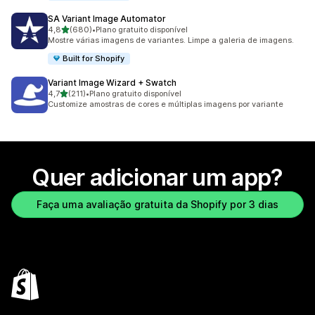
SA Variant Image Automator
de 5 estrelas
4,8
(680)
•
Plano gratuito disponível
680 avaliações ao todo
Mostre várias imagens de variantes. Limpe a galeria de imagens.
Built for Shopify
Variant Image Wizard + Swatch
de 5 estrelas
4,7
(211)
•
Plano gratuito disponível
211 avaliações ao todo
Customize amostras de cores e múltiplas imagens por variante
Quer adicionar um app?
Faça uma avaliação gratuita da Shopify por 3 dias