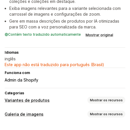
coleções e coleções em destaque.
Exiba imagens relevantes para a variante selecionada com
carrossel de imagens e configurações de zoom.
Gere em massa descrições de produtos por IA otimizadas
para SEO com a voz personalizada da marca.
Contém texto traduzido automaticamente
Mostrar original
Idiomas
inglês
Este app não está traduzido para português (Brasil)
Funciona com
Admin da Shopify
Categorias
Variantes de produtos
Mostrar os recursos
Personalização
Galeria de imagens
Mostrar os recursos
Amostras
Menus suspensos
Tradução
Tipos de galeria
Exibição de variantes