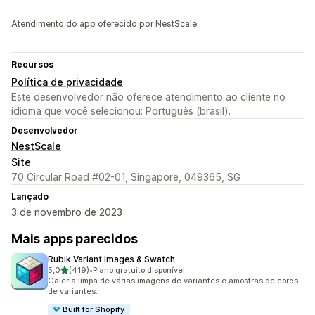
Atendimento do app oferecido por NestScale.
Recursos
Política de privacidade
Este desenvolvedor não oferece atendimento ao cliente no
idioma que você selecionou: Português (brasil).
Desenvolvedor
NestScale
Site
70 Circular Road #02-01, Singapore, 049365, SG
Lançado
3 de novembro de 2023
Mais apps parecidos
Rubik Variant Images & Swatch
de 5 estrelas
5,0
(419)
•
Plano gratuito disponível
419 avaliações ao todo
Galeria limpa de várias imagens de variantes e amostras de cores
de variantes.
Built for Shopify