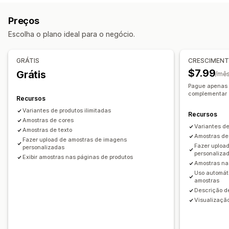
Barra deslizante
Preços
Preços
Personalização
Preços dinâmicos
Escolha o plano ideal para o negócio.
Estilos personalizados
SEO
Zoom de imagem
Estoque
GRÁTIS
CRESCIMEN
Ocultar fora de estoque
Atualizações automáticas
$7.99
Grátis
/mê
Pague apenas 
complementar
Recursos
Variantes de produtos ilimitadas
Recursos
Amostras de cores
Variantes de
Amostras de texto
Amostras de
Fazer upload de amostras de imagens
Fazer uploa
personalizadas
personaliza
Exibir amostras nas páginas de produtos
Amostras na
Uso automát
amostras
Descrição de
Visualização