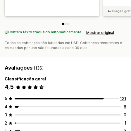
Avaliação grat
Contém texto traduzido automaticamente
Mostrar original
Todas as cobranças são faturadas em USD. Cobranças recorrentes e
calculadas por uso são faturadas a cada 30 dias.
Avaliações
(136)
Classificação geral
4,5
5
121
4
6
3
0
2
1