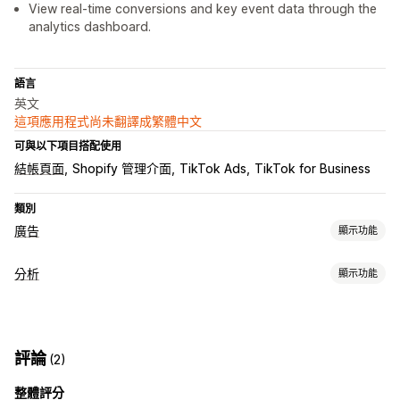
View real-time conversions and key event data through the
analytics dashboard.
語言
英文
這項應用程式尚未翻譯成繁體中文
可與以下項目搭配使用
結帳頁面
Shopify 管理介面
TikTok Ads
TikTok for Business
類別
廣告
顯示功能
目標設定
分析
顯示功能
自訂受眾
活動
行為
AI 目標設定
再行銷
顧客行為
行銷活動管理
即時追蹤
行為追蹤
活動追蹤
頁面閱覽量
AI 最佳化
自動化行銷活動
出價最佳化
社群媒體
網站
像素管理
評論
(2)
行銷和銷售
成效分析
整體評分
結帳分析
廣告投資報酬率
購買追蹤