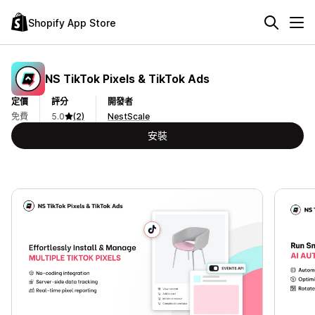
Shopify App Store
NS TikTok Pixels & TikTok Ads
定價
評分
開發者
免費
5.0
(2)
NestScale
安裝