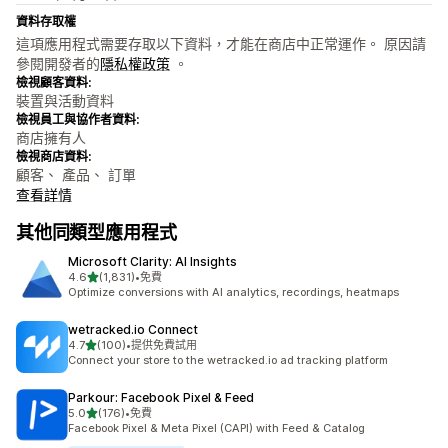
資料存取權
這項應用程式需要存取以下資料，才能在商店中正常運作。 原因請
參閱開發者的
隱私權政策
。
檢視顧客資料:
裝置與活動資料
檢視員工與協作者資料:
商店擁有人
檢視商店資料:
顧客、 產品、 訂單
查看詳情
其他同類型應用程式
Microsoft Clarity: AI Insights
滿分 5 顆星
4.6
(1,831)
•
免費
共有 1831 則評價
Optimize conversions with AI analytics, recordings, heatmaps
wetracked.io Connect
滿分 5 顆星
4.7
(100)
•
提供免費試用
共有 100 則評價
Connect your store to the wetracked.io ad tracking platform
Parkour: Facebook Pixel & Feed
滿分 5 顆星
5.0
(176)
•
免費
共有 176 則評價
Facebook Pixel & Meta Pixel (CAPI) with Feed & Catalog