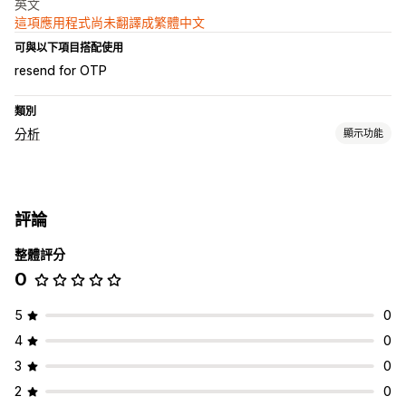
英文
這項應用程式尚未翻譯成繁體中文
可與以下項目搭配使用
resend for OTP
類別
分析
顯示功能
行銷和銷售
結帳分析
評論
視覺化內容和報告
整體評分
分析控制面板
0
5
0
4
0
3
0
2
0