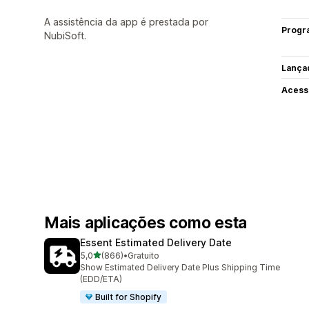
A assistência da app é prestada por
Progr
NubiSoft.
Lança
Acess
Mais aplicações como esta
Essent Estimated Delivery Date
de 5 estrelas
5,0
(866)
•
Gratuito
866 total de avaliações
Show Estimated Delivery Date Plus Shipping Time
(EDD/ETA)
Built for Shopify