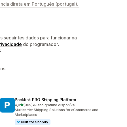
ncia direta em Português (portugal).
s seguintes dados para funcionar na
privacidade
do programador.
:
dos
Packlink PRO Shipping Platform
de 5 estrelas
4,8
(869)
•
Plano gratuito disponível
869 total de avaliações
Multicarrier Shipping Solutions for eCommerce and
Marketplaces
Built for Shopify