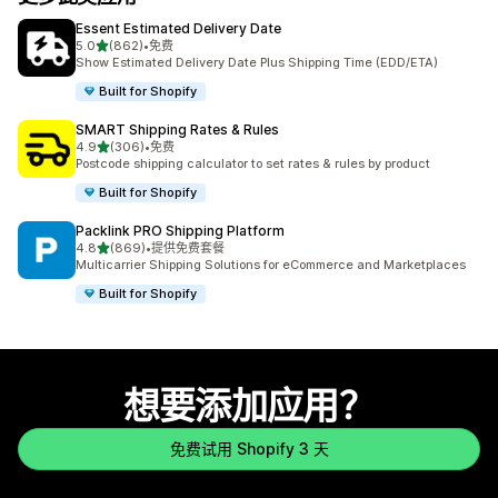
Essent Estimated Delivery Date
星（满分 5 星）
5.0
(862)
•
免费
总共 862 条评论
Show Estimated Delivery Date Plus Shipping Time (EDD/ETA)
Built for Shopify
SMART Shipping Rates & Rules
星（满分 5 星）
4.9
(306)
•
免费
总共 306 条评论
Postcode shipping calculator to set rates & rules by product
Built for Shopify
Packlink PRO Shipping Platform
星（满分 5 星）
4.8
(869)
•
提供免费套餐
总共 869 条评论
Multicarrier Shipping Solutions for eCommerce and Marketplaces
Built for Shopify
想要添加应用？
免费试用 Shopify 3 天