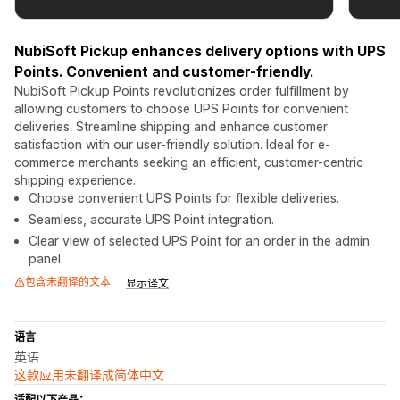
NubiSoft Pickup enhances delivery options with UPS
Points. Convenient and customer-friendly.
NubiSoft Pickup Points revolutionizes order fulfillment by
allowing customers to choose UPS Points for convenient
deliveries. Streamline shipping and enhance customer
satisfaction with our user-friendly solution. Ideal for e-
commerce merchants seeking an efficient, customer-centric
shipping experience.
Choose convenient UPS Points for flexible deliveries.
Seamless, accurate UPS Point integration.
Clear view of selected UPS Point for an order in the admin
panel.
包含未翻译的文本
显示译文
语言
英语
这款应用未翻译成简体中文
适配以下产品：