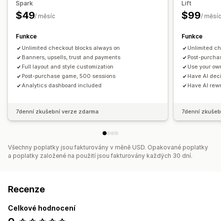
Spark
Lift
$49
$99
/ měsíc
/ měsí
Funkce
Funkce
Unlimited checkout blocks always on
Unlimited c
Banners, upsells, trust and payments
Post-purcha
Full layout and style customization
Use your own
Post-purchase game, 500 sessions
Have AI dec
Analytics dashboard included
Have AI rewr
7denní zkušební verze zdarma
7denní zkušeb
Všechny poplatky jsou fakturovány v měně USD. Opakované poplatky
a poplatky založené na použití jsou fakturovány každých 30 dní.
Recenze
Celkové hodnocení