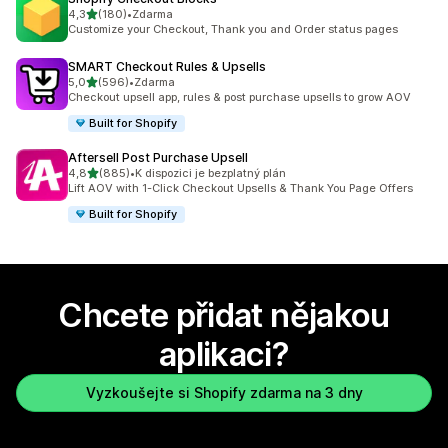
z 5 hvězd
4,3
(180)
•
Zdarma
Celkový počet recenzí: 180
Customize your Checkout, Thank you and Order status pages
SMART Checkout Rules & Upsells
z 5 hvězd
5,0
(596)
•
Zdarma
Celkový počet recenzí: 596
Checkout upsell app, rules & post purchase upsells to grow AOV
Built for Shopify
Aftersell Post Purchase Upsell
z 5 hvězd
4,8
(885)
•
K dispozici je bezplatný plán
Celkový počet recenzí: 885
Lift AOV with 1-Click Checkout Upsells & Thank You Page Offers
Built for Shopify
Chcete přidat nějakou
aplikaci?
Vyzkoušejte si Shopify zdarma na 3 dny