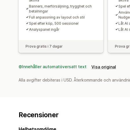
aktiva
aktiva
Banners, merförsäljning, trygghet och
Spel e
betalningar
Använd
Full anpassning av layout och stil
Nudge 
Spel efter köp, 500 sessioner
Låt AI
Analyspanel ingår
Låt AI
Prova gratis i 7 dagar
Prova gr
Innehåller automatöversatt text
Visa original
Alla avgifter debiteras i USD. Återkommande och användni
Recensioner
Helhetsomdöme