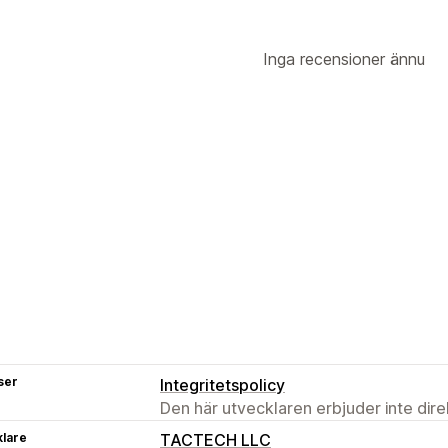
Inga recensioner ännu
ser
Integritetspolicy
Den här utvecklaren erbjuder inte dir
klare
TACTECH LLC