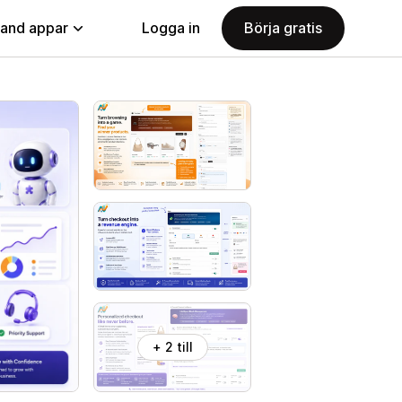
land appar
Logga in
Börja gratis
+ 2 till