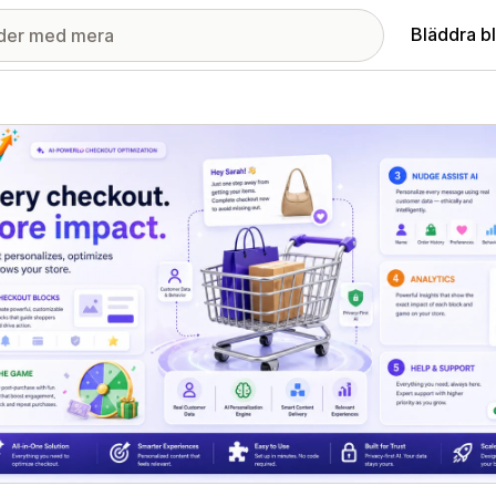
Bläddra b
ri med utvalda bilder