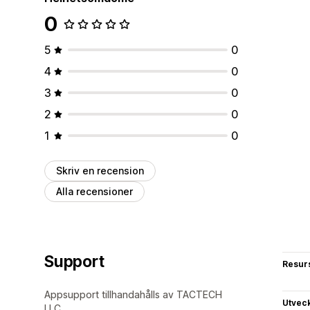
0
5
0
4
0
3
0
2
0
1
0
Skriv en recension
Alla recensioner
Support
Resur
Appsupport tillhandahålls av TACTECH
Utvec
LLC.