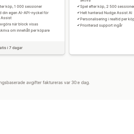
aktiva
fter köp, 1 000 sessioner
Spel efter köp, 2 500 sessione
 din egen AI-API-nyckel för
Helt hanterad Nudge Assist AI
Assist
Personalisering i realtid per kö
 avgöra när block visas
Prioriterad support ingår
 skriva om innehåll per köpare
atis i 7 dagar
ngsbaserade avgifter faktureras var 30:e dag.