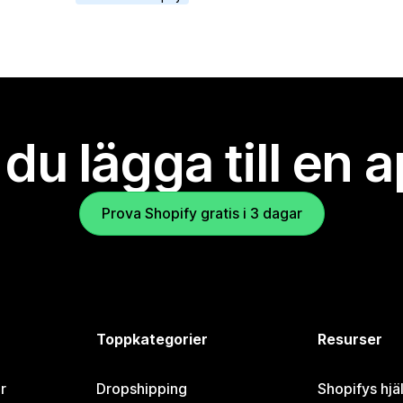
l du lägga till en 
Prova Shopify gratis i 3 dagar
Toppkategorier
Resurser
r
Dropshipping
Shopifys hjä