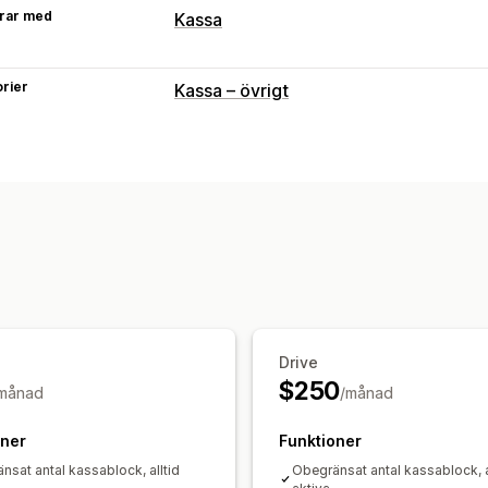
rar med
Kassa
rier
Kassa – övrigt
Drive
$250
månad
/månad
oner
Funktioner
nsat antal kassablock, alltid
Obegränsat antal kassablock, a