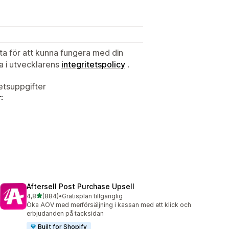
ata för att kunna fungera med din
ta i utvecklarens
integritetspolicy
.
tetsuppgifter
:
Aftersell Post Purchase Upsell
av 5 stjärnor
4,8
(884)
•
Gratisplan tillgänglig
884 recensioner totalt
Öka AOV med merförsäljning i kassan med ett klick och
erbjudanden på tacksidan
Built for Shopify