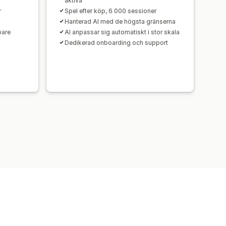
aktiva
r
Spel efter köp, 6 000 sessioner
Hanterad AI med de högsta gränserna
pare
AI anpassar sig automatiskt i stor skala
Dedikerad onboarding och support