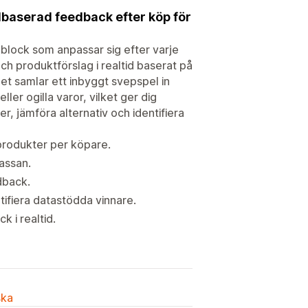
lbaserad feedback efter köp för
 block som anpassar sig efter varje
 produktförslag i realtid baserat på
et samlar ett inbyggt svepspel in
er ogilla varor, vilket ger dig
r, jämföra alternativ och identifiera
rodukter per köpare.
kassan.
edback.
tifiera datastödda vinnare.
 i realtid.
ska