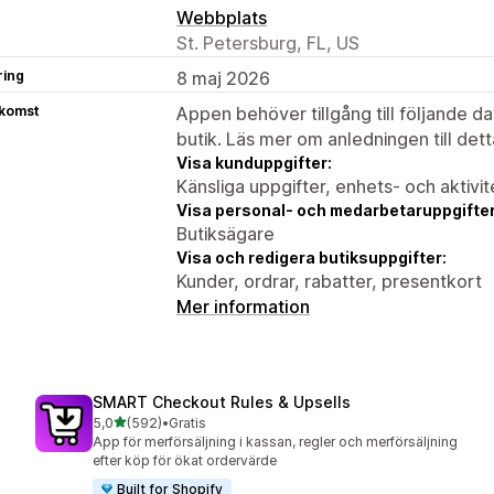
Webbplats
St. Petersburg, FL, US
ring
8 maj 2026
tkomst
Appen behöver tillgång till följande d
butik. Läs mer om anledningen till det
Visa kunduppgifter:
Känsliga uppgifter, enhets- och aktivi
Visa personal- och medarbetaruppgifter
Butiksägare
Visa och redigera butiksuppgifter:
Kunder, ordrar, rabatter, presentkort
Mer information
SMART Checkout Rules & Upsells
av 5 stjärnor
5,0
(592)
•
Gratis
592 recensioner totalt
App för merförsäljning i kassan, regler och merförsäljning
efter köp för ökat ordervärde
Built for Shopify