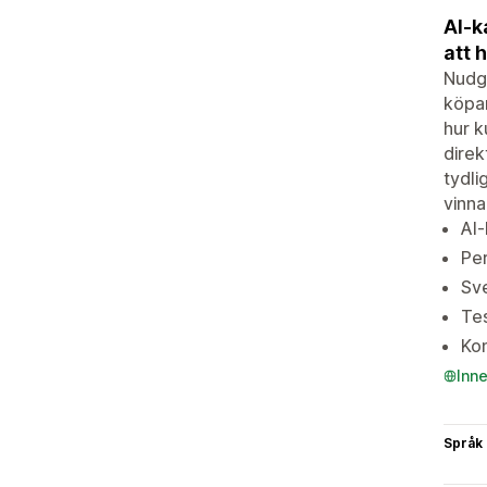
AI-k
att 
Nudge
köpar
hur k
direk
tydli
vinna
AI
Per
Sve
Tes
Kon
Inn
Språk