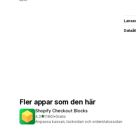
Lanse
Dataå
Fler appar som den här
Shopify Checkout Blocks
av 5 stjärnor
4,3
(180)
•
Gratis
180 recensioner totalt
Anpassa kassan, tacksidan och orderstatussidan