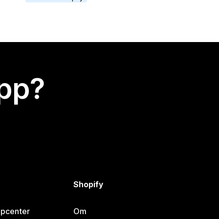
app?
Shopify
lpcenter
Om