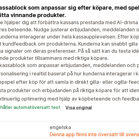
assablock som anpassar sig efter köpare, med spe
hitta vinnande produkter.
 hjälper dig att förbättra kassans prestanda med AI-drivna
es beteende. Nudge justerar erbjudanden, meddelanden och
underna interagerar under hela kassaupplevelsen. Efter köp
t kundfeedback om produkterna. Kunderna kan snabbt gilla ell
ga signaler om deras preferenser. På så sätt kan du testa idée
nde produkter tillsammans med riktiga köpare.
-kassablock som anpassar erbjudanden, meddelanden och p
sonalisering i realtid baserat på hur kunderna interagerar i 
pspel efter köp för att samla in direkt gilla- eller ogilla-fe
ta produkter och erbjudanden på riktiga köpare för att iden
tinuerlig optimering med hjälp av köpbeteende och feedback
ehåller automatöversatt text
Visa original
engelska
Denna app finns inte översatt till sven