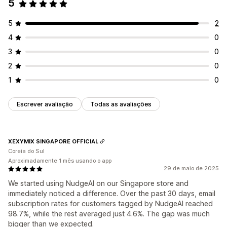
5
Acionadores e regras
Automações
5
2
4
0
3
0
2
0
1
0
Escrever avaliação
Todas as avaliações
XEXYMIX SINGAPORE OFFICIAL
Coreia do Sul
Aproximadamente 1 mês usando o app
29 de maio de 2025
We started using NudgeAI on our Singapore store and
immediately noticed a difference. Over the past 30 days, email
subscription rates for customers tagged by NudgeAI reached
98.7%, while the rest averaged just 4.6%. The gap was much
bigger than we expected.