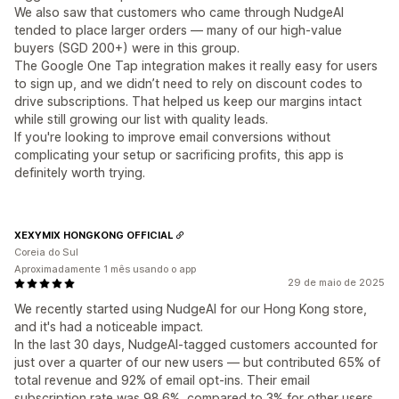
We also saw that customers who came through NudgeAI
tended to place larger orders — many of our high-value
buyers (SGD 200+) were in this group.
The Google One Tap integration makes it really easy for users
to sign up, and we didn’t need to rely on discount codes to
drive subscriptions. That helped us keep our margins intact
while still growing our list with quality leads.
If you're looking to improve email conversions without
complicating your setup or sacrificing profits, this app is
definitely worth trying.
XEXYMIX HONGKONG OFFICIAL
Coreia do Sul
Aproximadamente 1 mês usando o app
29 de maio de 2025
We recently started using NudgeAI for our Hong Kong store,
and it's had a noticeable impact.
In the last 30 days, NudgeAI-tagged customers accounted for
just over a quarter of our new users — but contributed 65% of
total revenue and 92% of email opt-ins. Their email
subscription rate was 98.6%, compared to 3% for other users.