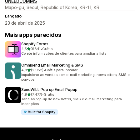
UNEEDCOMMS
Mapo-gu, Seoul, Republic of Korea, KR-11, KR
Lançado
23 de abril de 2025
Mais apps parecidos
Shopify Forms
de 5 estrelas
4,5
(664)
•
Grátis
664 avaliações ao todo
Colete informações de clientes para ampliar a lista
Omnisend Email Marketing & SMS
de 5 estrelas
4,8
(2.952)
•
Grátis para instalar
2952 avaliações ao todo
Impulsione as vendas com e-mail marketing, newsletters, SMS e
pop-ups
SendWILL Pop up Email Popup
de 5 estrelas
4,9
(7.477)
•
Grátis
7477 avaliações ao todo
Janelas pop-up de newsletter, SMS e e-mail marketing para
inscrições
Built for Shopify