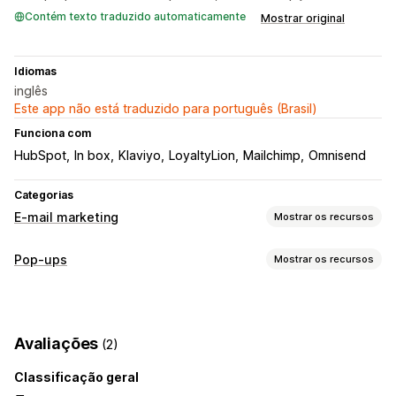
Contém texto traduzido automaticamente
Mostrar original
Idiomas
inglês
Este app não está traduzido para português (Brasil)
Funciona com
HubSpot
In box
Klaviyo
LoyaltyLion
Mailchimp
Omnisend
Categorias
E-mail marketing
Mostrar os recursos
Tipos de campanhas
Pop-ups
Mostrar os recursos
Campanhas por e-mail
Pop-ups
Formulários
Tipos de pop-ups
Páginas de destino
Pop-ups de e-mail
Gerenciamento de campanhas
Avaliações
(2)
Gerenciamento de pop-ups
Lista de captura de e-mails
Definição de público-alvo
Classificação geral
Modelos
Geração por IA
Lista de captura de e-mails
Marcação com tag