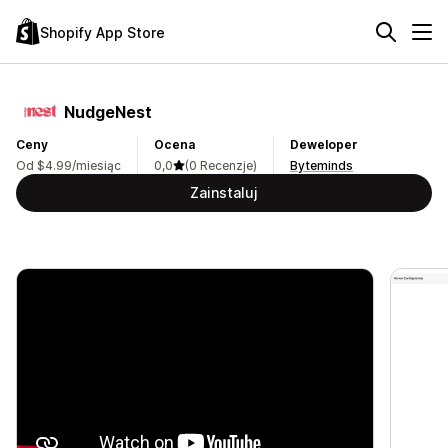
Shopify App Store
NudgeNest
Ceny
Ocena
Deweloper
Od $4.99/miesiąc
0,0
(0 Recenzje)
Byteminds
Zainstaluj