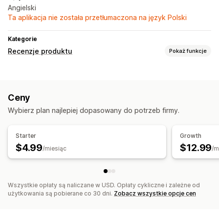
Angielski
Ta aplikacja nie została przetłumaczona na język Polski
Kategorie
Recenzje produktu
Pokaż funkcje
Opcje wyświetlania
Referencje
Recenzje ze zdjęciami
Liczba gwiazdek
Ceny
Karuzele
Układ siatki
Streszczenie recenzji
Wybierz plan najlepiej dopasowany do potrzeb firmy.
Sposoby zbierania recenzji
Prośby przez e-mail
Kody QR
Import i eksport
Starter
Growth
Automatyzacje
$4.99
$12.99
/miesiąc
/m
Wszystkie opłaty są naliczane w USD. Opłaty cykliczne i zależne od
użytkowania są pobierane co 30 dni.
Zobacz wszystkie opcje cen