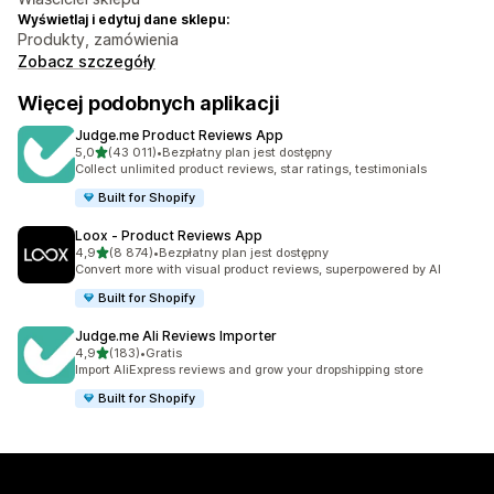
Wyświetlaj i edytuj dane sklepu:
Produkty, zamówienia
Zobacz szczegóły
Więcej podobnych aplikacji
Judge.me Product Reviews App
na 5 gwiazdek
5,0
(43 011)
•
Bezpłatny plan jest dostępny
Łączna liczba recenzji: 43011
Collect unlimited product reviews, star ratings, testimonials
Built for Shopify
Loox ‑ Product Reviews App
na 5 gwiazdek
4,9
(8 874)
•
Bezpłatny plan jest dostępny
Łączna liczba recenzji: 8874
Convert more with visual product reviews, superpowered by AI
Built for Shopify
Judge.me Ali Reviews Importer
na 5 gwiazdek
4,9
(183)
•
Gratis
Łączna liczba recenzji: 183
Import AliExpress reviews and grow your dropshipping store
Built for Shopify