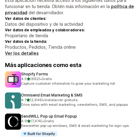
Esta aplicación necesita acceso a los siguientes datos para
funcionar en tu tienda. Obtén más información en la
política de
privacidad
del desarrollador.
Ver datos de clientes:
Datos del dispositivo y de la actividad
Ver datos de empleados y colaboradores:
Propietario de tienda
Ver datos de la tienda:
Productos, Pedidos, Tienda online
Ver los detalles
Más aplicaciones como esta
Shopify Forms
de 5 estrellas
4.5
(662)
•
Gratis
662 reseñas en total
Capture customer information to grow your marketing list
Omnisend Email Marketing & SMS
de 5 estrellas
4.7
(2,946)
•
Instalación gratuita
2946 reseñas en total
Drive sales with email marketing, newsletters, SMS, and popups
SendWILL Pop up Email Popup
de 5 estrellas
4.9
(7,474)
•
Gratis
7474 reseñas en total
Newsletter pop-up windows, SMS & email marketing for sign-ups
Built for Shopify