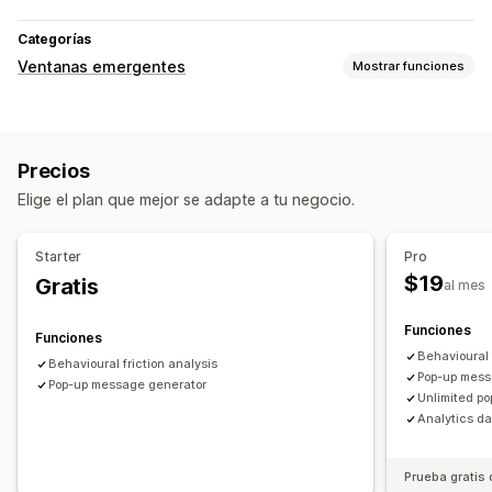
Categorías
Ventanas emergentes
Mostrar funciones
Tipos de ventanas emergentes
Ventanas emergentes de ventas
Descuentos
Anuncios
Precios
Ventanas emergentes de reseñas
Elige el plan que mejor se adapte a tu negocio.
Ventanas emergentes personalizadas
Ventanas emergentes de gestión
Starter
Pro
Herramienta de edición
Plantillas
Generación de IA
$19
Gratis
al mes
Traducción
Informes y estadísticas
Seguimiento
Funciones
Funciones
Behavioural 
Behavioural friction analysis
Pop-up mess
Pop-up message generator
Unlimited p
Analytics d
Prueba gratis 