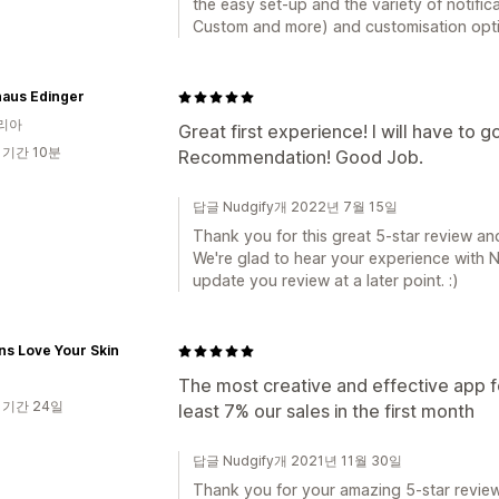
the easy set-up and the variety of notifi
Custom and more) and customisation opti
haus Edinger
리아
Great first experience! I will have to go
 기간 10분
Recommendation! Good Job.
답글 Nudgify개 2022년 7월 15일
Thank you for this great 5-star review a
We're glad to hear your experience with N
update you review at a later point. :)
ns Love Your Skin
The most creative and effective app for
 기간 24일
least 7% our sales in the first month
답글 Nudgify개 2021년 11월 30일
Thank you for your amazing 5-star review