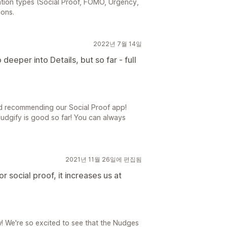
cation types (Social Proof, FOMO, Urgency,
ons.
2022년 7월 14일
 deeper into Details, but so far - full
nd recommending our Social Proof app!
udgify is good so far! You can always
2021년 11월 26일에 편집됨
 social proof, it increases us at
! We're so excited to see that the Nudges