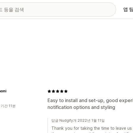
앱 
oni
Easy to install and set-up, good experi
 기간 11분
notification options and styling
답글 Nudgify개 2022년 1월 11일
Thank you for taking the time to leave us 