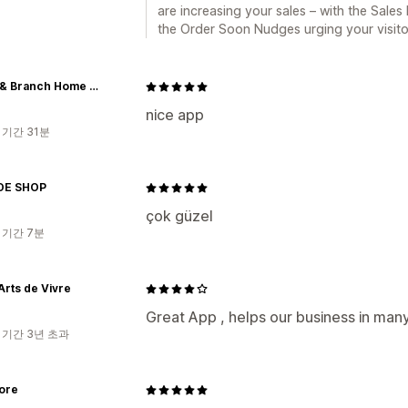
are increasing your sales – with the Sales
the Order Soon Nudges urging your visito
Stone & Branch Home Co
nice app
 기간 31분
DE SHOP
çok güzel
 기간 7분
Arts de Vivre
Great App , helps our business in man
 기간 3년 초과
ore