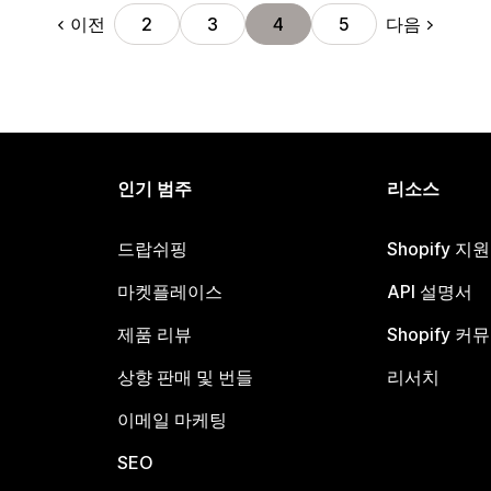
이전
다음
2
3
4
5
인기 범주
리소스
드랍쉬핑
Shopify 지
마켓플레이스
API 설명서
제품 리뷰
Shopify 커
상향 판매 및 번들
리서치
이메일 마케팅
SEO