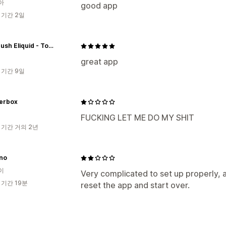
아
good app
 기간 2일
Manabush Eliquid - Tobacco E-liquid and Vape Juice
great app
 기간 9일
erbox
FUCKING LET ME DO MY SHIT
 기간 거의 2년
no
이
Very complicated to set up properly, a
 기간 19분
reset the app and start over.