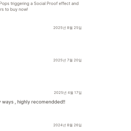
 Pops triggering a Social Proof effect and
rs to buy now!
2025년 8월 25일
2025년 7월 20일
2025년 4월 17일
y ways , highly recomendded!!
2024년 8월 26일