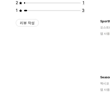
2
1
1
3
Sport
리뷰 작성
오스트
앱 사용
Seaso
멕시코
앱 사용