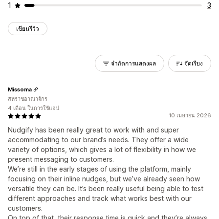
1
3
เขียนรีวิว
จำกัดการแสดงผล
จัดเรียง
Missoma
สหราชอาณาจักร
4 เดือน ในการใช้แอป
10 เมษายน 2026
Nudgify has been really great to work with and super
accommodating to our brand’s needs. They offer a wide
variety of options, which gives a lot of flexibility in how we
present messaging to customers.
We’re still in the early stages of using the platform, mainly
focusing on their inline nudges, but we’ve already seen how
versatile they can be. It’s been really useful being able to test
different approaches and track what works best with our
customers.
On top of that, their response time is quick and they’re always