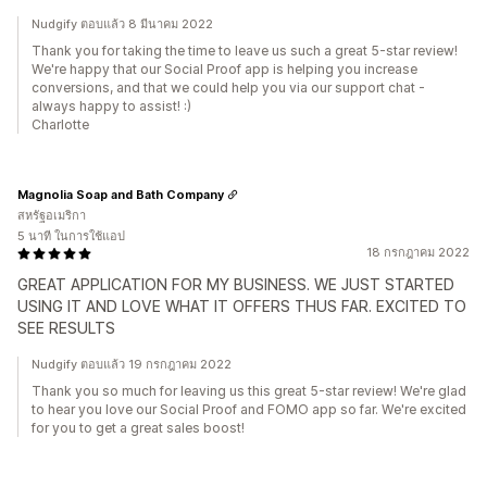
Nudgify ตอบแล้ว 8 มีนาคม 2022
Thank you for taking the time to leave us such a great 5-star review!
We're happy that our Social Proof app is helping you increase
conversions, and that we could help you via our support chat -
always happy to assist! :)
Charlotte
Magnolia Soap and Bath Company
สหรัฐอเมริกา
5 นาที ในการใช้แอป
18 กรกฎาคม 2022
GREAT APPLICATION FOR MY BUSINESS. WE JUST STARTED
USING IT AND LOVE WHAT IT OFFERS THUS FAR. EXCITED TO
SEE RESULTS
Nudgify ตอบแล้ว 19 กรกฎาคม 2022
Thank you so much for leaving us this great 5-star review! We're glad
to hear you love our Social Proof and FOMO app so far. We're excited
for you to get a great sales boost!