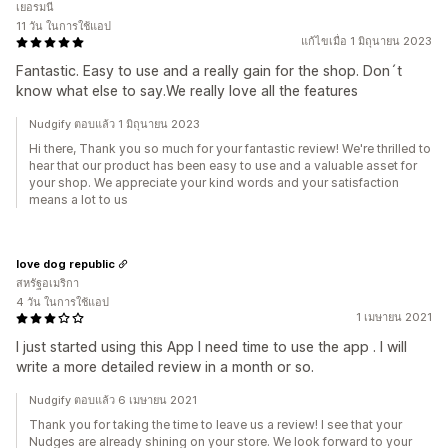
เยอรมนี
11 วัน ในการใช้แอป
แก้ไขเมื่อ 1 มิถุนายน 2023
Fantastic. Easy to use and a really gain for the shop. Don´t
know what else to say.We really love all the features
Nudgify ตอบแล้ว 1 มิถุนายน 2023
Hi there, Thank you so much for your fantastic review! We're thrilled to
hear that our product has been easy to use and a valuable asset for
your shop. We appreciate your kind words and your satisfaction
means a lot to us
love dog republic
สหรัฐอเมริกา
4 วัน ในการใช้แอป
1 เมษายน 2021
I just started using this App I need time to use the app . I will
write a more detailed review in a month or so.
Nudgify ตอบแล้ว 6 เมษายน 2021
Thank you for taking the time to leave us a review! I see that your
Nudges are already shining on your store. We look forward to your