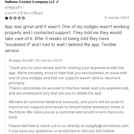
Halfsies Cookie Company LLC
สหรัฐอเมริกา
มากกว่า 2 ปี ในการใช้แอป
8 เมษายน 2024
App was great until it wasn't. One of my nudges wasn't working
properly and I contacted support. They told me they would
take care of it. After 5 weeks of being told they have
"escalated it" and I had to wait I deleted the app. Terrible
service.
Nudgify ตอบแล้ว 26 เมษายน 2024
Thank you for your review and for sharing your experience with the
app. We're sincerely sorry to hear that you encountered an issue with
one of your nudges and that our support wasn't able to resolve it
promptly.
There's absolutely no excuse for the five-week wait you experienced,
and we understand why that led you to delete the app.
We take all customer feedback seriously, and yours will be used to
improve our support processes to ensure faster resolution times in
the future. We value you as a customer and would love to have you
back.
Please feel free to reach out to us directly at nudgify@convertize.com
if you have any questions or would like to discuss this further.