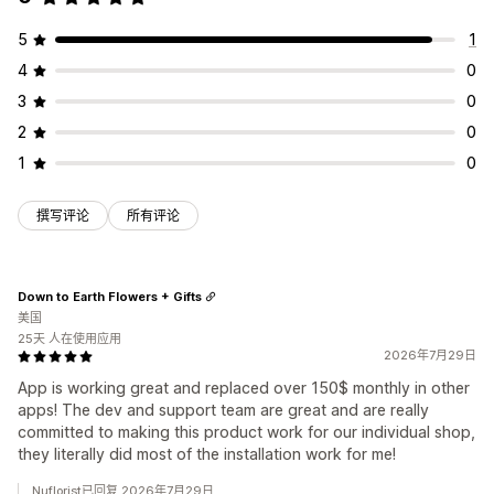
5
1
4
0
3
0
2
0
1
0
撰写评论
所有评论
Down to Earth Flowers + Gifts
美国
25天 人在使用应用
2026年7月29日
App is working great and replaced over 150$ monthly in other
apps! The dev and support team are great and are really
committed to making this product work for our individual shop,
they literally did most of the installation work for me!
Nuflorist已回复 2026年7月29日