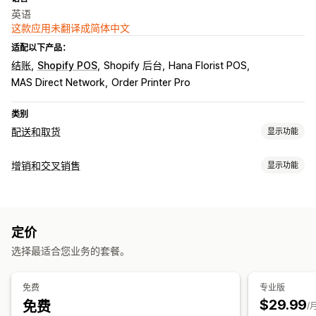
英语
这款应用未翻译成简体中文
适配以下产品：
结账
Shopify POS
Shopify 后台
Hana Florist POS
MAS Direct Network
Order Printer Pro
类别
配送和取货
显示功能
配送选项
增销和交叉销售
显示功能
屏蔽日期
截止时间
日期选择器
动态费率
最小值
准备时间
自定义
自定义消息
产品页面增销
一键附加服务
取货选项
定价
优惠和建议
路边
门店
准备时间
日期选择器
安排日程
时间段
选择最适合您业务的套餐。
附加产品
产品推荐
组合购买
分析
免费
专业版
$29.99
免费
转化率
优化建议
/