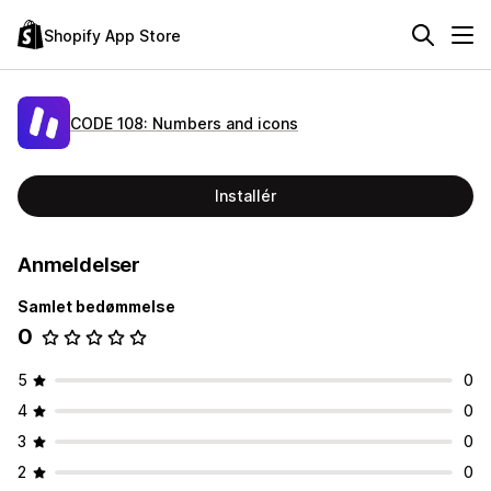
Shopify App Store
CODE 108: Numbers and icons
Installér
Anmeldelser
Samlet bedømmelse
0
5
0
4
0
3
0
2
0