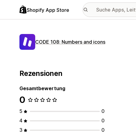
Shopify App Store
CODE 108: Numbers and icons
Rezensionen
Gesamtbewertung
0
5
0
4
0
3
0