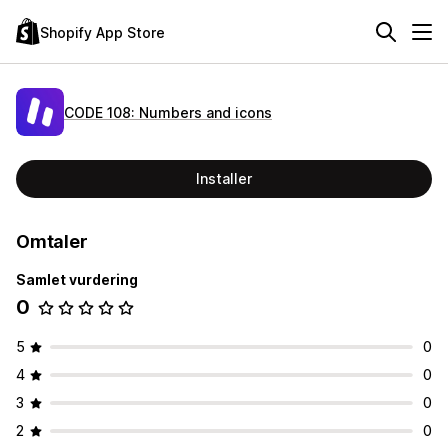
Shopify App Store
CODE 108: Numbers and icons
Installer
Omtaler
Samlet vurdering
0
5
0
4
0
3
0
2
0