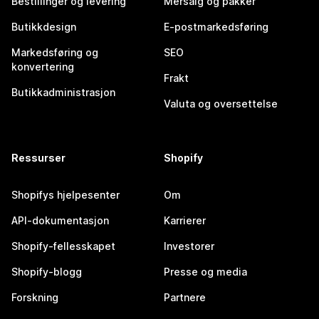
Bestillinger og levering
Mersalg og pakker
Butikkdesign
E-postmarkedsføring
Markedsføring og
SEO
konvertering
Frakt
Butikkadministrasjon
Valuta og oversettelse
Ressurser
Shopify
Shopifys hjelpesenter
Om
API-dokumentasjon
Karrierer
Shopify-fellesskapet
Investorer
Shopify-blogg
Presse og media
Forskning
Partnere