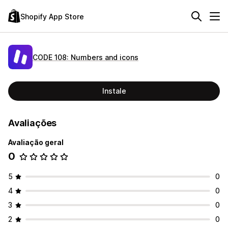
Shopify App Store
CODE 108: Numbers and icons
Instale
Avaliações
Avaliação geral
0
5
0
4
0
3
0
2
0