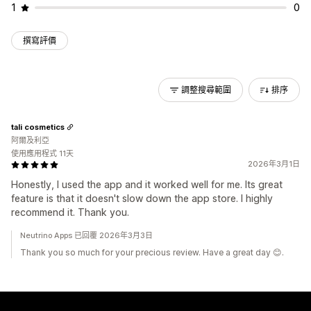
1
0
撰寫評價
調整搜尋範圍
排序
tali cosmetics
阿爾及利亞
使用應用程式 11天
2026年3月1日
Honestly, I used the app and it worked well for me. Its great
feature is that it doesn't slow down the app store. I highly
recommend it. Thank you.
Neutrino Apps 已回覆 2026年3月3日
Thank you so much for your precious review. Have a great day 😊.