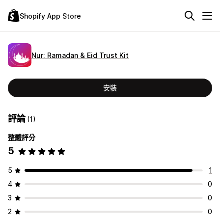
Shopify App Store
Nur: Ramadan & Eid Trust Kit
安裝
評論
(1)
整體評分
5
5
1
4
0
3
0
2
0